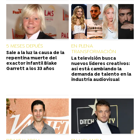
5 MESES DEPUÉS
EN PLENA
TRANSFORMACIÓN
Sale a la luz la causa de la
repentina muerte del
La televisión busca
exactor infantil Blake
nuevos líderes creativos:
Garrett a los 33 años
así está cambiando la
demanda de talento en la
industria audiovisual