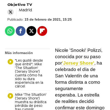
Objetivo TV
Madrid
Publicado:
15 de febrero de 2021, 15:25
Whatsapp
Facebook
X
Flipboard
Nicole 'Snooki' Polizzi,
Más información
conocida por su paso
"Les gusté desde
por
'Jersey Shore'
, ha
que entré": Mike
'The Situation'
celebrado el día de
('Jersey Shore')
San Valentín de una
cuenta cómo ha
sido su dura
forma distinta a como
experiencia en la
cárcel
seguramente
esperaba. La estrella
Mike 'The Situation'
('Jersey Shore')
de realities decidió
muestra su drástica
pérdida de peso
confirmar este domingo
tras cumplir