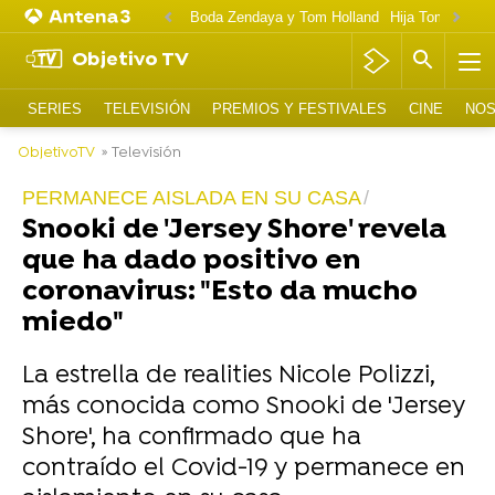
Boda Zendaya y Tom Holland
Hija Tom Cruise 
Objetivo TV
SERIES
TELEVISIÓN
PREMIOS Y FESTIVALES
CINE
NOS
ObjetivoTV
» Televisión
PERMANECE AISLADA EN SU CASA
Snooki de 'Jersey Shore' revela
que ha dado positivo en
coronavirus: "Esto da mucho
miedo"
La estrella de realities Nicole Polizzi,
más conocida como Snooki de 'Jersey
Shore', ha confirmado que ha
contraído el Covid-19 y permanece en