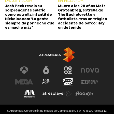
DRAKE Y JOSH
EN HOLANDA
Josh Peck revela su
Muere a los 28 años Mats
sorprendente salario
Grotenbreg, estrella de
como estrella infantil de
The Bachelorette y
Nickelodeon: "La gente
futbolista, tras un trágico
siempre da por hecho que
accidente de barco: Hay
es mucho más"
un detenido
© Atresmedia Corporación de Medios de Comunicación, S.A - A. Isla Graciosa 13,