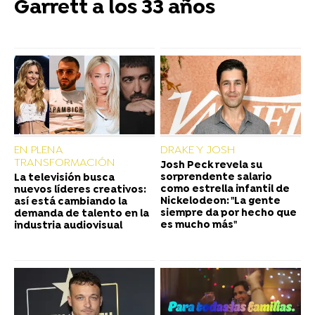
Garrett a los 33 años
EN PLENA
DRAKE Y JOSH
TRANSFORMACIÓN
Josh Peck revela su
sorprendente salario
La televisión busca
como estrella infantil de
nuevos líderes creativos:
Nickelodeon: "La gente
así está cambiando la
siempre da por hecho que
demanda de talento en la
es mucho más"
industria audiovisual