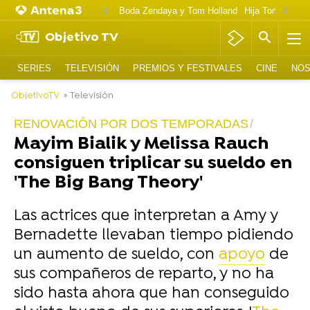
Boda Zendaya y Tom Holland
Hija Tom Cruise 
Objetivo TV
SERIES
TELEVISIÓN
PREMIOS Y FESTIVALES
CINE
NOS
ObjetivoTV
» Televisión
RENOVACIÓN POR DOS TEMPORADAS
Mayim Bialik y Melissa Rauch
consiguen triplicar su sueldo en
'The Big Bang Theory'
Las actrices que interpretan a Amy y
Bernadette llevaban tiempo pidiendo
un aumento de sueldo, con
apoyo
de
sus compañeros de reparto, y no ha
sido hasta ahora que han conseguido