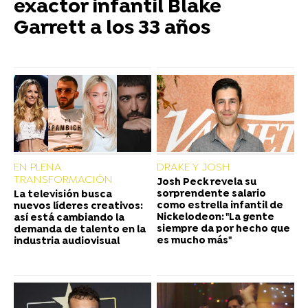
exactor infantil Blake
Garrett a los 33 años
EN PLENA
DRAKE Y JOSH
TRANSFORMACIÓN
Josh Peck revela su
sorprendente salario
La televisión busca
como estrella infantil de
nuevos líderes creativos:
Nickelodeon: "La gente
así está cambiando la
siempre da por hecho que
demanda de talento en la
es mucho más"
industria audiovisual