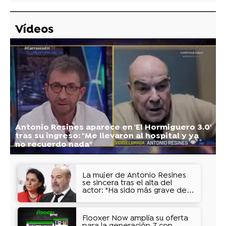
Vídeos
Antonio Resines aparece en 'El Hormiguero 3.0'
tras su ingreso: "Me llevaron al hospital y ya
no recuerdo nada"
La mujer de Antonio Resines
se sincera tras el alta del
actor: "Ha sido más grave de
lo que dijimos"
Flooxer Now amplía su oferta
para la generación Z con