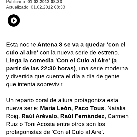
Publicado:
01.02.2012 08:33
Actualizado:
01.02.2012 08:33
Whatsapp
Compartir
Facebook
Twitter
Linkedin
Flipboard
Esta noche
Antena 3 se va a quedar 'con el
culo al aire'
con la nueva serie de estreno.
Llega la comedia 'Con el Culo al Aire' (a
partir de las 22:30 horas)
, una serie moderna
y divertida que cuenta el día a día de gente
que intenta sobrevivir.
Un reparto coral de altura protagoniza esta
nueva serie:
María León, Paco Tous
, Natalia
Roig,
Raúl Arévalo, Raúl Fernández
, Carmen
Ruiz o Toni Acosta entre otros son los
protagonistas de 'Con el Culo al Aire'.