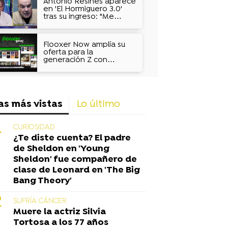
Antonio Resines aparece
en 'El Hormiguero 3.0'
tras su ingreso: "Me
llevaron al hospital y ya
no recuerdo nada"
Flooxer Now amplía su
oferta para la
generación Z con
contenidos virales y
música
as más vistas
Lo último
CURIOSIDAD
¿Te diste cuenta? El padre
de Sheldon en 'Young
Sheldon' fue compañero de
clase de Leonard en 'The Big
Bang Theory'
SUFRÍA CÁNCER
Muere la actriz Silvia
Tortosa a los 77 años