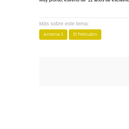
Más sobre este tema:
Antena 3
El Peliculón