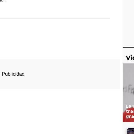
Ví
La 
tra
gra