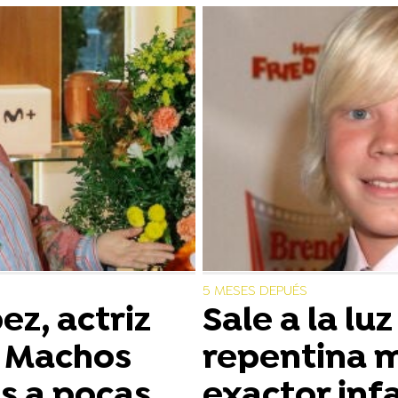
5 MESES DEPUÉS
z, actriz
Sale a la luz
y Machos
repentina 
os a pocas
exactor infa