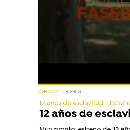
ObjetivoTV
» Televisión
12 años de esclavitud - Estren
12 años de esclav
Muy pronto, estreno de '12 año