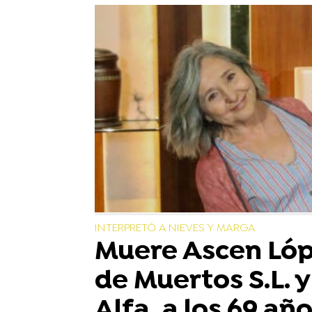
INTERPRETÓ A NIEVES Y MARGA
Muere Ascen Lópe
de Muertos S.L. 
Alfa, a los 69 añ