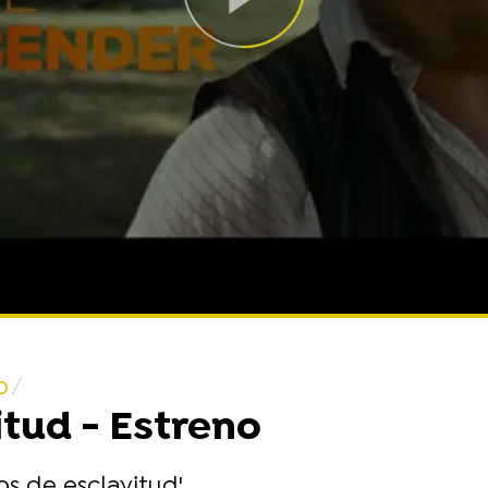
o
itud - Estreno
s de esclavitud'.