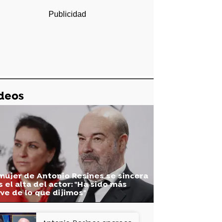
deos
mujer de Antonio Resines se sincera
s el alta del actor: "Ha sido más
ve de lo que dijimos"