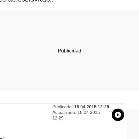
Publicado:
15.04.2015 12:29
Actualizado:
15.04.2015
Whatsap
Compart
Fac
12:29
d'.