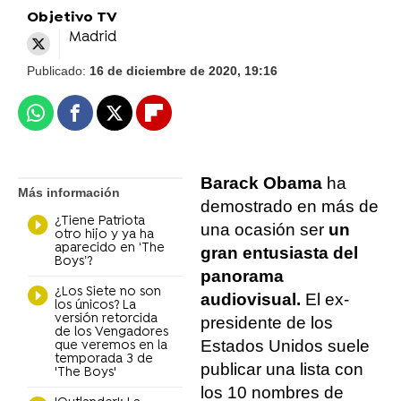
Objetivo TV
Madrid
Publicado:
16 de diciembre de 2020, 19:16
Whatsapp
Facebook
X
Flipboard
Barack Obama
ha
Más información
demostrado en más de
¿Tiene Patriota
una ocasión ser
un
otro hijo y ya ha
aparecido en ‘The
gran entusiasta del
Boys’?
panorama
¿Los Siete no son
audiovisual.
El ex-
los únicos? La
versión retorcida
presidente de los
de los Vengadores
Estados Unidos suele
que veremos en la
temporada 3 de
publicar una lista con
'The Boys'
los 10 nombres de