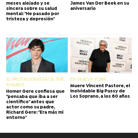
meses alejado y se
James Van Der Beek en su
sincera sobre su salud
aniversario
mental: "He pasado por
tristeza y depresión"
EL PROTAGONISTA DE THE
EN NUEVA YORK
SHARDS
Muere Vincent Pastore, el
inolvidable Big Pussy de
Homer Gere confiesa que
Los Soprano, a los 80 años
"pensaba que iba a ser
científico" antes que
actor como su padre,
Richard Gere: "Era más mi
entorno"