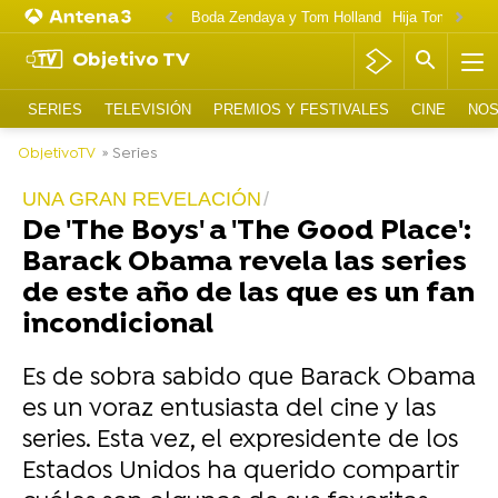
Boda Zendaya y Tom Holland
Hija Tom Cruise 
Objetivo TV
SERIES
TELEVISIÓN
PREMIOS Y FESTIVALES
CINE
NOS
ObjetivoTV
» Series
UNA GRAN REVELACIÓN
De 'The Boys' a 'The Good Place':
Barack Obama revela las series
de este año de las que es un fan
incondicional
Es de sobra sabido que Barack Obama
es un voraz entusiasta del cine y las
series. Esta vez, el expresidente de los
Estados Unidos ha querido compartir