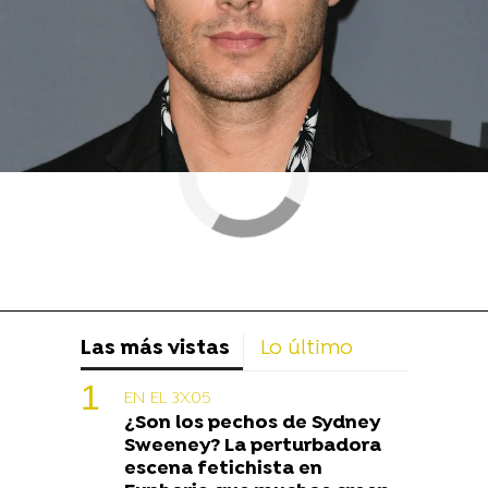
Las más vistas
Lo último
EN EL 3X05
¿Son los pechos de Sydney
Sweeney? La perturbadora
escena fetichista en