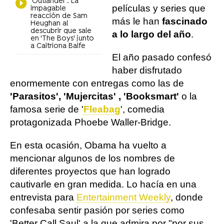
'Outlander': La
películas y series que
impagable
reacción de Sam
más le han
fascinado
Heughan al
descubrir que sale
a lo largo del año
.
en 'The Boys' junto
a Caitriona Balfe
El año pasado confesó
haber disfrutado
enormemente con entregas como las de
'Parasitos', 'Mujercitas' , 'Booksmart'
o la
famosa serie de '
Fleabag
', comedia
protagonizada Phoebe Waller-Bridge.
En esta ocasión, Obama ha vuelto a
mencionar algunos de los nombres de
diferentes proyectos que han logrado
cautivarle en gran medida. Lo hacía en una
entrevista para
Entertainment Weekly
, donde
confesaba sentir pasión por series como
'Better Call Saul' a la que admira por "por sus