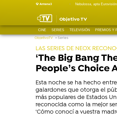
Nebulossa, apta Eurovisión
Objetivo TV
CINE
SERIES
TELEVISIÓN
PREMIOS Y 
ObjetivoTV
» Series
LAS SERIES DE NEOX RECONO
‘The Big Bang Th
People’s Choice 
Esta noche se ha hecho entre
galardones que otorga el públi
más populares de Estados Uni
reconocida como la mejor ser
‘Cómo conocí a vuestra madre