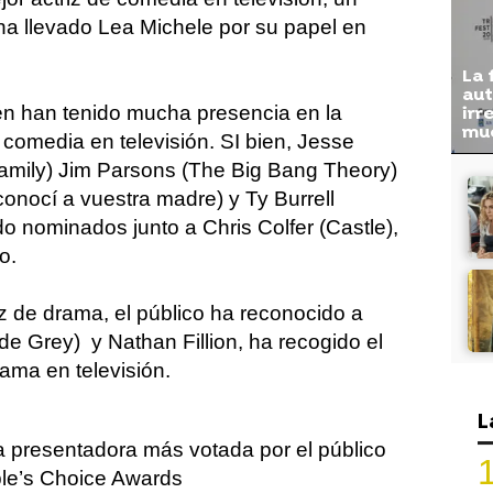
ha llevado Lea Michele por su papel en
La 
aut
én han tenido mucha presencia en la
irr
mu
 comedia en televisión. SI bien, Jesse
amily) Jim Parsons (The Big Bang Theory)
conocí a vuestra madre) y Ty Burrell
o nominados junto a Chris Colfer (Castle),
o.
iz de drama, el público ha reconocido a
 Grey) y Nathan Fillion, ha recogido el
ama en televisión.
L
a presentadora más votada por el público
ple’s Choice Awards