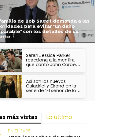
familia de Bob Saget demanda a las
oridades para evitar "un daño
eparable" con los detalles de su
erte
Sarah Jessica Parker
reacciona a la mentira
que contó John Corbett
(Aidan) sobre 'And Just
Like That'
Así son los nuevos
Galadriel y Elrond en la
serie de 'El señor de los
anillos: Los anillos de
poder'
as más vistas
Lo último
EN EL 3X05