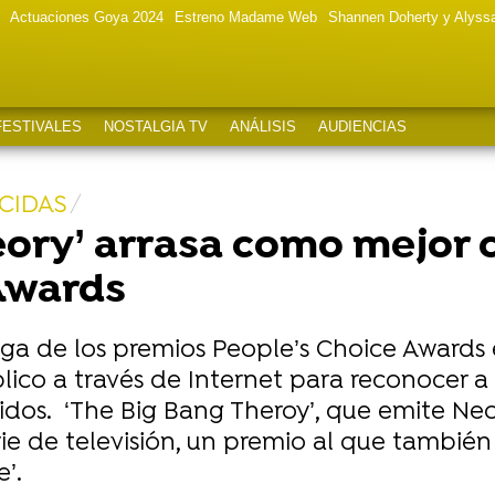
Actuaciones Goya 2024
Estreno Madame Web
Shannen Doherty y Alyss
FESTIVALES
NOSTALGIA TV
ANÁLISIS
AUDIENCIAS
CIDAS
eory’ arrasa como mejor 
Awards
ga de los premios People’s Choice Awards 
co a través de Internet para reconocer a lo
dos. ‘The Big Bang Theroy’, que emite Ne
ie de televisión, un premio al que tambié
’.