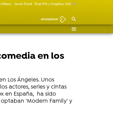
a Milano
Jacob Elordi
Brad Pitt y Angelina Jolie
Mujeres Goya 2024
Foto 
comedia en los
en Los Ángeles. Unos
s actores, series y cintas
ox en España, ha sido
n optaban ‘Modern Family’ y