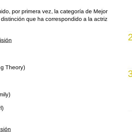
uido, por primera vez, la categoría de Mejor
istinción que ha correspondido a la actriz
isión
g Theory)
ily)
l)
isión