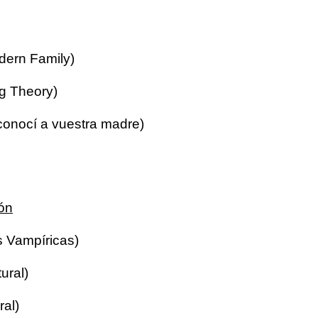
dern Family)
g Theory)
 conocí a vuestra madre)
ión
s Vampíricas)
ural)
al)