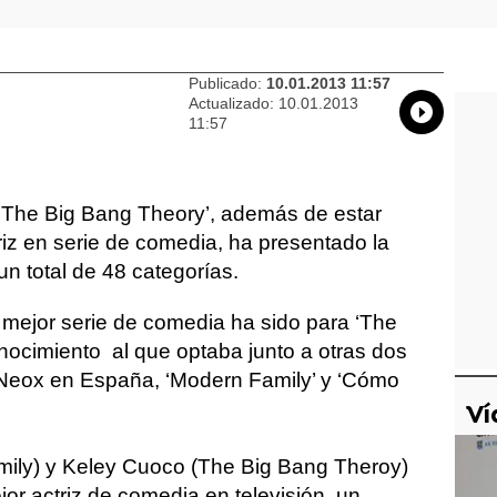
Publicado:
10.01.2013 11:57
Actualizado:
10.01.2013
Whatsap
Compart
Fac
11:57
 ‘The Big Bang Theory’, además de estar
z en serie de comedia, ha presentado la
n total de 48 categorías.
mejor serie de comedia ha sido para ‘The
nocimiento al que optaba junto a otras dos
 Neox en España, ‘Modern Family’ y ‘Cómo
Ví
mily) y Keley Cuoco (The Big Bang Theroy)
 actriz de comedia en televisión, un