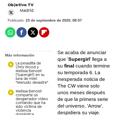
Objetivo TV
Madrid
Publicado:
23 de septiembre de 2020, 08:57
Whatsapp
Facebook
X
Flipboard
Se acaba de anunciar
Más información
que '
Supergirl
' llega a
La pesadilla de
su
final
cuando termine
Chris Wood y
Melissa Benoist
su temporada 6. La
('Supergirl') en su
inesperada noticia de
luna de miel:
"Menudo desastre"
The CW viene solo
Melissa Benoist
unos meses después
comparte un
de que la primera serie
desgarrador vídeo
contando que ha
del universo, 'Arrow',
sido víctima de
violencia
despidiera su viaje.
doméstica