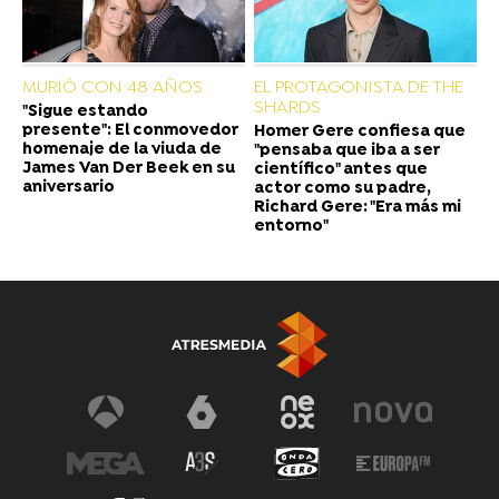
MURIÓ CON 48 AÑOS
EL PROTAGONISTA DE THE
SHARDS
"Sigue estando
presente": El conmovedor
Homer Gere confiesa que
homenaje de la viuda de
"pensaba que iba a ser
James Van Der Beek en su
científico" antes que
aniversario
actor como su padre,
Richard Gere: "Era más mi
entorno"