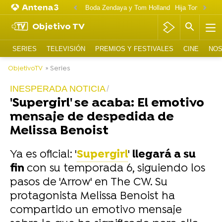
Boda Zendaya y Tom Holland
Hija Tom Cruise 
Objetivo TV
SERIES
TELEVISIÓN
PREMIOS Y FESTIVALES
CINE
NOS
ObjetivoTV
» Series
INESPERADA NOTICIA
'Supergirl' se acaba: El emotivo
mensaje de despedida de
Melissa Benoist
Ya es oficial: '
Supergirl
'
llegará a su
fin
con su temporada 6, siguiendo los
pasos de 'Arrow' en The CW. Su
protagonista Melissa Benoist ha
compartido un emotivo mensaje