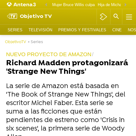
Mujer Bruce Willis culpa
Objetivo TV
SERIES
TELEVISIÓN
PREMIOS Y FESTIVALES
CINE
NOS
ObjetivoTV
» Series
NUEVO PROYECTO DE AMAZON
Richard Madden protagonizará
'Strange New Things'
La serie de Amazon está basada en
'The Book of Strange New Things', del
escritor Michel Faber. Esta serie se
suma a las ficciones que están
pendientes de estreno como 'Crisis in
six scenes', la primera serie de Woody