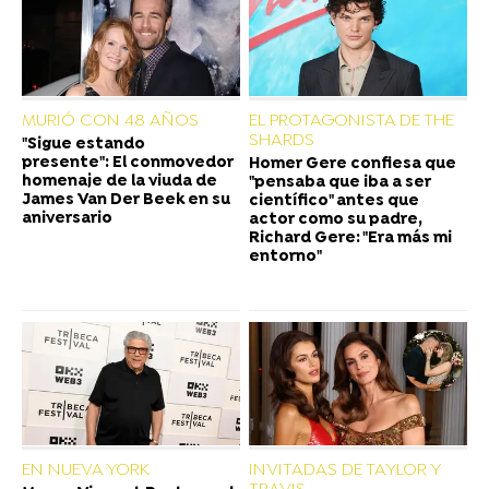
MURIÓ CON 48 AÑOS
EL PROTAGONISTA DE THE
SHARDS
"Sigue estando
presente": El conmovedor
Homer Gere confiesa que
homenaje de la viuda de
"pensaba que iba a ser
James Van Der Beek en su
científico" antes que
aniversario
actor como su padre,
Richard Gere: "Era más mi
entorno"
EN NUEVA YORK
INVITADAS DE TAYLOR Y