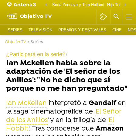
Boda Zendaya y Tom Holland
Hija Tom Cruise 
Objetivo TV
SERIES
TELEVISIÓN
PREMIOS Y FESTIVALES
CINE
NOS
ObjetivoTV
» Series
¿Participará en la serie?
Ian Mckellen habla sobre la
adaptación de 'El señor de los
Anillos': "No he dicho que sí
porque no me han preguntado"
Ian McKellen
interpretó a
Gandalf
en
la saga cinematográfica de '
El Señor
de los Anillos
' y en la trilogía de '
El
Hobbit
'. Tras conocerse que
Amazon