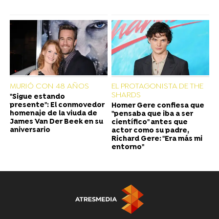
MURIÓ CON 48 AÑOS
EL PROTAGONISTA DE THE
SHARDS
"Sigue estando
presente": El conmovedor
Homer Gere confiesa que
homenaje de la viuda de
"pensaba que iba a ser
James Van Der Beek en su
científico" antes que
aniversario
actor como su padre,
Richard Gere: "Era más mi
entorno"