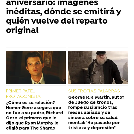
aniversario: imágenes
inéditas, dónde se emitirá y
quién vuelve del reparto
original
PRIMER PAPEL
SUS PROPIAS PALABRAS
PROTAGONISTA
George R.R. Martin, autor
de Juego de tronos,
¿Cómo es su relación?
rompe su silencio tras
Homer Gere asegura que
meses alejado y se
no fue a su padre, Richard
sincera sobre su salud
Gere, el primero que le
mental: "He pasado por
dijo que Ryan Murphy lo
tristeza y depresión"
eligió para The Shards