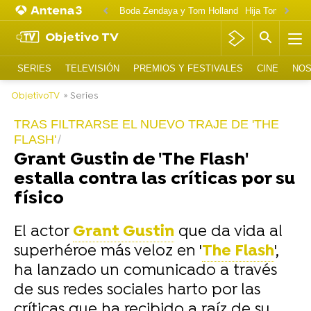
Boda Zendaya y Tom Holland
Hija Tom Cruise 
Objetivo TV
SERIES
TELEVISIÓN
PREMIOS Y FESTIVALES
CINE
NOS
ObjetivoTV
» Series
TRAS FILTRARSE EL NUEVO TRAJE DE 'THE
FLASH'
Grant Gustin de 'The Flash'
estalla contra las críticas por su
físico
El actor
Grant Gustin
que da vida al
superhéroe más veloz en '
The Flash
',
ha lanzado un comunicado a través
de sus redes sociales harto por las
críticas que ha recibido a raíz de su