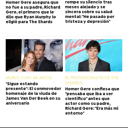
rompe su silencio tras
Homer Gere asegura que
meses alejado y se
no fue a su padre, Richard
sincera sobre su salud
Gere, el primero que le
mental: "He pasado por
dijo que Ryan Murphy lo
tristeza y depresión"
eligió para The Shards
MURIÓ CON 48 AÑOS
EL PROTAGONISTA DE THE
SHARDS
"Sigue estando
presente": El conmovedor
Homer Gere confiesa que
homenaje de la viuda de
"pensaba que iba a ser
James Van Der Beek en su
científico" antes que
aniversario
actor como su padre,
Richard Gere: "Era más mi
entorno"