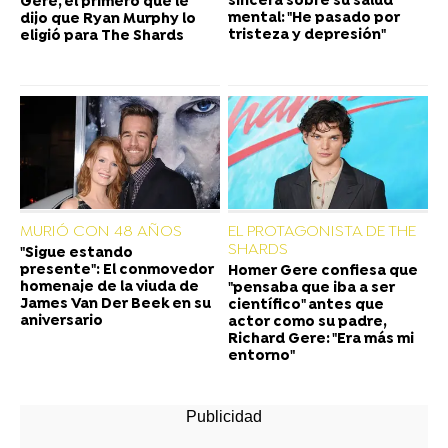
sincera sobre su salud
Gere, el primero que le
mental: "He pasado por
dijo que Ryan Murphy lo
tristeza y depresión"
eligió para The Shards
MURIÓ CON 48 AÑOS
EL PROTAGONISTA DE THE
SHARDS
"Sigue estando
presente": El conmovedor
Homer Gere confiesa que
homenaje de la viuda de
"pensaba que iba a ser
James Van Der Beek en su
científico" antes que
aniversario
actor como su padre,
Richard Gere: "Era más mi
entorno"