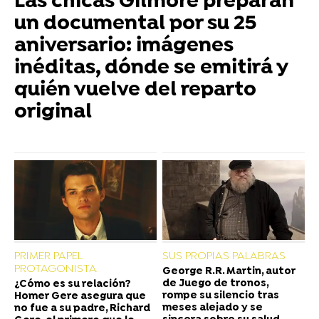
Las chicas Gilmore preparan
un documental por su 25
aniversario: imágenes
inéditas, dónde se emitirá y
quién vuelve del reparto
original
PRIMER PAPEL
SUS PROPIAS PALABRAS
PROTAGONISTA
George R.R. Martin, autor
de Juego de tronos,
¿Cómo es su relación?
rompe su silencio tras
Homer Gere asegura que
meses alejado y se
no fue a su padre, Richard