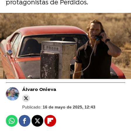
protagonistas de Perdidos.
HBO Max
¿Qué fue de Matthew Fox? El actor de
Perdidos retoma su carrera tras
abandonarla en lo más alto
Álvaro Onieva
Publicado:
16 de mayo de 2025, 12:43
Whatsapp
Facebook
X
Flipboard