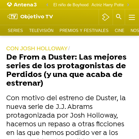
El niño de Boyhood
Actriz Harry Potter OnlyF
Objetivo TV
SERIES
TELEVISIÓN
PREMIOS Y FESTIVALES
CINE
NOS
CON JOSH HOLLOWAY
De From a Duster: Las mejores
series de los protagonistas de
Perdidos (y una que acaba de
estrenar)
Con motivo del estreno de Duster, la
nueva serie de J.J. Abrams
protagonizada por Josh Holloway,
hacemos un repaso a otras ficciones
en las que hemos podido ver a los