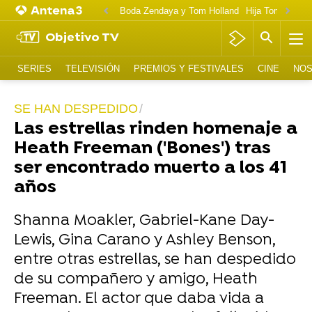
Boda Zendaya y Tom Holland
Hija Tom Cruise 
Objetivo TV
SERIES
TELEVISIÓN
PREMIOS Y FESTIVALES
CINE
NOS
SE HAN DESPEDIDO
Las estrellas rinden homenaje a
Heath Freeman ('Bones') tras
ser encontrado muerto a los 41
años
Shanna Moakler, Gabriel-Kane Day-
Lewis, Gina Carano y Ashley Benson,
entre otras estrellas, se han despedido
de su compañero y amigo, Heath
Freeman. El actor que daba vida a