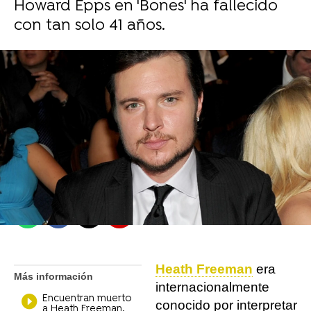
Howard Epps en 'Bones' ha fallecido
con tan solo 41 años.
Ignacia Gil Peñaranda
Madrid
Publicado:
17 de noviembre de 2021, 14:02
Whatsapp
Facebook
X
Flipboard
Heath Freeman
era
Más información
internacionalmente
Encuentran muerto
conocido por interpretar
a Heath Freeman,