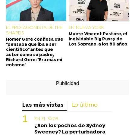
EL PROTAGONISTA DE THE
EN NUEVA YORK
SHARDS
Muere Vincent Pastore, el
inolvidable Big Pussy de
Homer Gere confiesa que
Los Soprano, a los 80 años
"pensaba que iba a ser
científico" antes que
actor como su padre,
Richard Gere: "Era más mi
entorno"
Las más vistas
Lo último
EN EL 3X05
¿Son los pechos de Sydney
Sweeney? La perturbadora