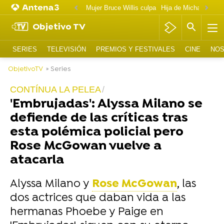
Mujer Bruce Willis culpa
Objetivo TV
SERIES
TELEVISIÓN
PREMIOS Y FESTIVALES
CINE
NOS
ObjetivoTV
» Series
CONTÍNUA LA PELEA
'Embrujadas': Alyssa Milano se
defiende de las críticas tras
esta polémica policial pero
Rose McGowan vuelve a
atacarla
Alyssa Milano y
Rose McGowan
, las
dos actrices que daban vida a las
hermanas Phoebe y Paige en