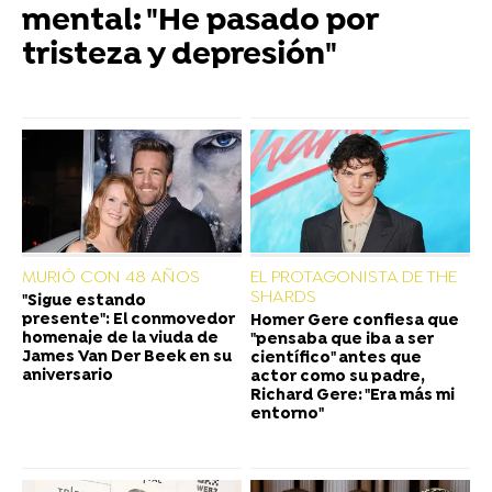
mental: "He pasado por
tristeza y depresión"
MURIÓ CON 48 AÑOS
EL PROTAGONISTA DE THE
SHARDS
"Sigue estando
presente": El conmovedor
Homer Gere confiesa que
homenaje de la viuda de
"pensaba que iba a ser
James Van Der Beek en su
científico" antes que
aniversario
actor como su padre,
Richard Gere: "Era más mi
entorno"