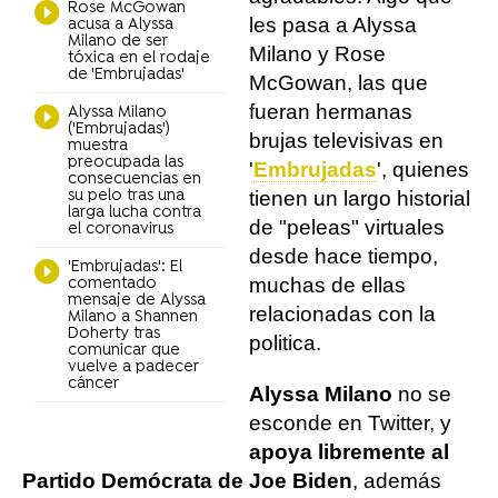
Rose McGowan
les pasa a Alyssa
acusa a Alyssa
Milano de ser
Milano y Rose
tóxica en el rodaje
de 'Embrujadas'
McGowan, las que
fueran hermanas
Alyssa Milano
('Embrujadas')
brujas televisivas en
muestra
preocupada las
'
Embrujadas
', quienes
consecuencias en
su pelo tras una
tienen un largo historial
larga lucha contra
de "peleas" virtuales
el coronavirus
desde hace tiempo,
'Embrujadas': El
muchas de ellas
comentado
mensaje de Alyssa
relacionadas con la
Milano a Shannen
Doherty tras
politica.
comunicar que
vuelve a padecer
cáncer
Alyssa Milano
no se
esconde en Twitter, y
apoya libremente al
Partido Demócrata de Joe Biden
, además