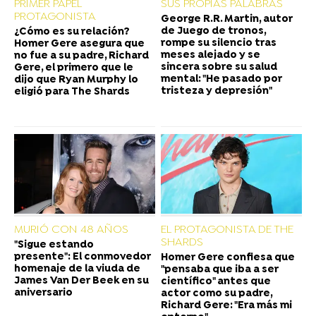
PRIMER PAPEL
SUS PROPIAS PALABRAS
PROTAGONISTA
George R.R. Martin, autor
de Juego de tronos,
¿Cómo es su relación?
rompe su silencio tras
Homer Gere asegura que
meses alejado y se
no fue a su padre, Richard
sincera sobre su salud
Gere, el primero que le
mental: "He pasado por
dijo que Ryan Murphy lo
tristeza y depresión"
eligió para The Shards
MURIÓ CON 48 AÑOS
EL PROTAGONISTA DE THE
SHARDS
"Sigue estando
presente": El conmovedor
Homer Gere confiesa que
homenaje de la viuda de
"pensaba que iba a ser
James Van Der Beek en su
científico" antes que
aniversario
actor como su padre,
Richard Gere: "Era más mi