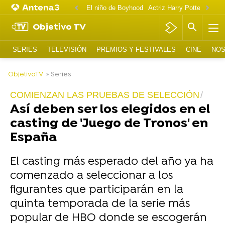
El niño de Boyhood
Actriz Harry Potter OnlyF
Objetivo TV
SERIES
TELEVISIÓN
PREMIOS Y FESTIVALES
CINE
NOS
-
ObjetivoTV
» Series
COMIENZAN LAS PRUEBAS DE SELECCIÓN
Así deben ser los elegidos en el
casting de 'Juego de Tronos' en
España
El casting más esperado del año ya ha
comenzado a seleccionar a los
figurantes que participarán en la
quinta temporada de la serie más
popular de HBO donde se escogerán