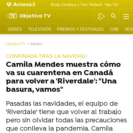
Boda Zendaya y Tom Holland
Hija Tom Cruise 
Objetivo TV
SERIES
TELEVISIÓN
PREMIOS Y FESTIVALES
CINE
NOS
-
ObjetivoTV
» Series
CONFINADA TRAS LA NAVIDAD
Camila Mendes muestra cómo
va su cuarentena en Canadá
para volver a 'Riverdale': "Una
basura, vamos"
Pasadas las navidades, el equipo de
'Riverdale' tiene que volver al trabajo
pero sin olvidar todas las precauciones
que conlleva la pandemia. Camila