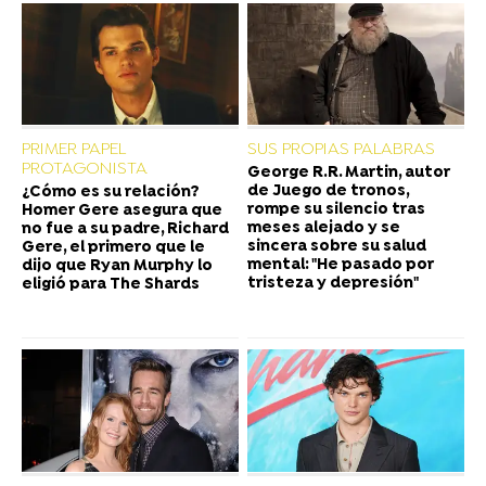
PRIMER PAPEL
SUS PROPIAS PALABRAS
PROTAGONISTA
George R.R. Martin, autor
de Juego de tronos,
¿Cómo es su relación?
rompe su silencio tras
Homer Gere asegura que
meses alejado y se
no fue a su padre, Richard
sincera sobre su salud
Gere, el primero que le
mental: "He pasado por
dijo que Ryan Murphy lo
tristeza y depresión"
eligió para The Shards