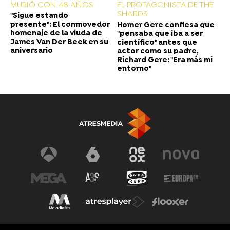
MURIÓ CON 48 AÑOS
EL PROTAGONISTA DE THE
SHARDS
"Sigue estando
presente": El conmovedor
Homer Gere confiesa que
homenaje de la viuda de
"pensaba que iba a ser
James Van Der Beek en su
científico" antes que
aniversario
actor como su padre,
Richard Gere: "Era más mi
entorno"