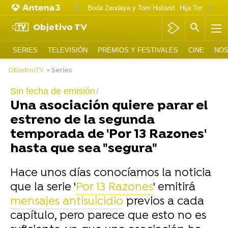
Boda Zendaya y Tom Holland
Hija Tom Cruise 
Objetivo TV
SERIES
TELEVISIÓN
PREMIOS Y FESTIVALES
CINE
NOS
ObjetivoTV
» Series
Sin fecha de emisión
Una asociación quiere parar el
estreno de la segunda
temporada de 'Por 13 Razones'
hasta que sea "segura"
Hace unos días conocíamos la noticia
que la serie '
Por 13 Razones
' emitirá
mensajes antisuicidio
previos a cada
capítulo, pero parece que esto no es