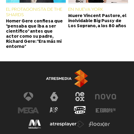
EL PROTAGONISTA DE THE
EN NUEVA YORK
SHARDS
Muere Vincent Pastore, el
inolvidable Big Pussy de
Homer Gere confiesa que
Los Soprano, a los 80 años
"pensaba que iba a ser
científico" antes que
actor como su padre,
Richard Gere: "Era más mi
entorno"