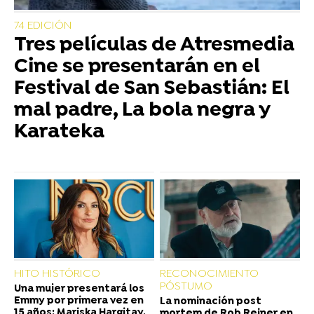
74 EDICIÓN
Tres películas de Atresmedia
Cine se presentarán en el
Festival de San Sebastián: El
mal padre, La bola negra y
Karateka
HITO HISTÓRICO
RECONOCIMIENTO
PÓSTUMO
Una mujer presentará los
Emmy por primera vez en
La nominación post
15 años: Mariska Hargitay,
mortem de Rob Reiner en