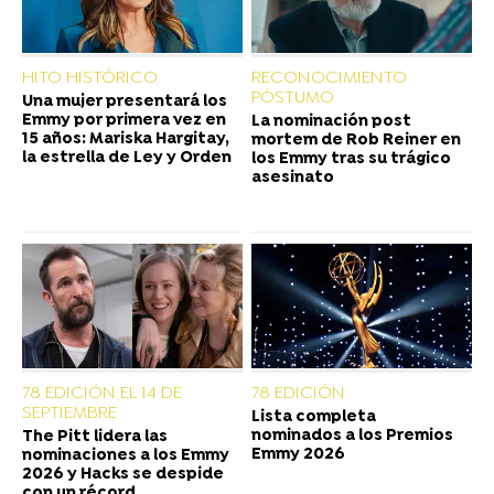
HITO HISTÓRICO
RECONOCIMIENTO
PÓSTUMO
Una mujer presentará los
Emmy por primera vez en
La nominación post
15 años: Mariska Hargitay,
mortem de Rob Reiner en
la estrella de Ley y Orden
los Emmy tras su trágico
asesinato
78 EDICIÓN EL 14 DE
78 EDICIÓN
SEPTIEMBRE
Lista completa
nominados a los Premios
The Pitt lidera las
Emmy 2026
nominaciones a los Emmy
2026 y Hacks se despide
con un récord