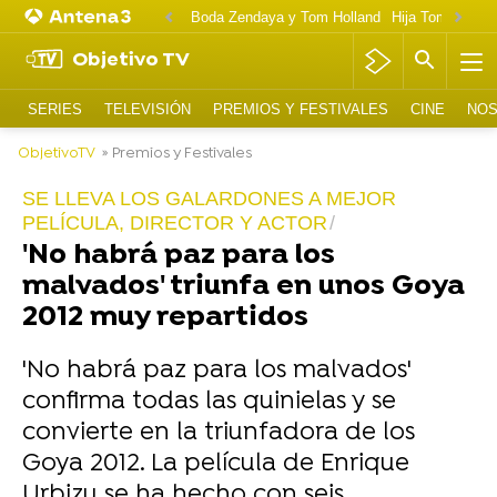
Boda Zendaya y Tom Holland
Hija Tom Cruise 
Objetivo TV
SERIES
TELEVISIÓN
PREMIOS Y FESTIVALES
CINE
NOS
ObjetivoTV
» Premios y Festivales
SE LLEVA LOS GALARDONES A MEJOR
PELÍCULA, DIRECTOR Y ACTOR
'No habrá paz para los
malvados' triunfa en unos Goya
2012 muy repartidos
'No habrá paz para los malvados'
confirma todas las quinielas y se
convierte en la triunfadora de los
Goya 2012. La película de Enrique
Urbizu se ha hecho con seis