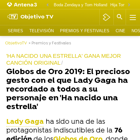
Boda Zendaya y Tom Holland
Hija Tom Cruise 
Objetivo TV
SERIES
TELEVISIÓN
PREMIOS Y FESTIVALES
CINE
NOS
ObjetivoTV
» Premios y Festivales
'HA NACIDO UNA ESTRELLA' GANA MEJOR
CANCIÓN ORIGINAL
Globos de Oro 2019: El precioso
gesto con el que Lady Gaga ha
recordado a todos a su
personaje en 'Ha nacido una
estrella'
Lady Gaga
ha sido una de las
protagonistas indiscutibles de la
76
edición
de los
Globos de Oro
, donde