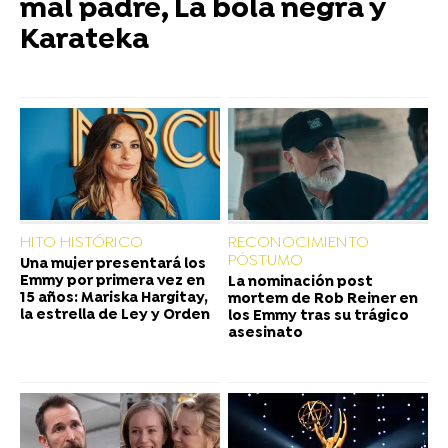
mal padre, La bola negra y
Karateka
HITO HISTÓRICO
RECONOCIMIENTO
PÓSTUMO
Una mujer presentará los
Emmy por primera vez en
La nominación post
15 años: Mariska Hargitay,
mortem de Rob Reiner en
la estrella de Ley y Orden
los Emmy tras su trágico
asesinato