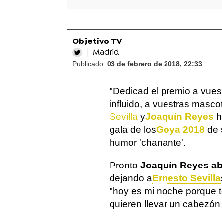
Objetivo TV
Madrid
Publicado:
03 de febrero de 2018, 22:33
"Dedicad el premio a vuest
influido, a vuestras masco
Sevilla
y
Joaquín Reyes
h
gala de los
Goya 2018
de 
humor 'chanante'.
Pronto
Joaquín Reyes ab
dejando a
Ernesto Sevilla
"hoy es mi noche porque t
quieren llevar un cabezón