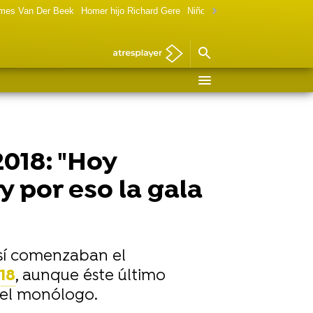
ames Van Der Beek
Homer hijo Richard Gere
Niño de Terminator ahora
Mar
2018: "Hoy
y por eso la gala
 así comenzaban el
18
, aunque éste último
 el monólogo.