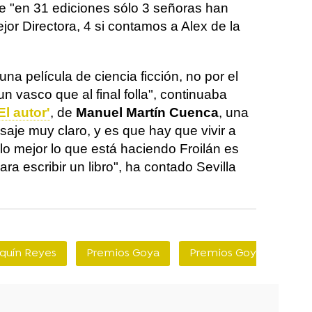
ue "en 31 ediciones sólo 3 señoras han
or Directora, 4 si contamos a Alex de la
na película de ciencia ficción, no por el
n vasco que al final folla", continuaba
El autor'
, de
Manuel Martín Cuenca
, una
aje muy claro, y es que hay que vivir a
 lo mejor lo que está haciendo Froilán es
ra escribir un libro", ha contado Sevilla
quín Reyes
Premios Goya
Premios Goya
Pen