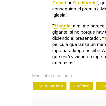
Coixet
por
'La librería'
, q
conseguido el premio a Mej
Iglesia".
"
'Handia'
a mí me parece u
gigante, si no porque hay u
diciendo el presentador. "
'
película que lanza un mens
tope para luego escribir. A
que está viviendo a tope pa
entre risas".
Más sobre este tema:
Javier Bardem
Verónica
Joa