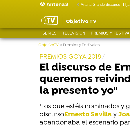
Ariana Grande discurso
Hij
Objetivo TV
SERIES
TELEVISIÓN
PREMIOS Y FESTIVA
ObjetivoTV
» Premios y Festivales
PREMIOS GOYA 2018
El discurso de Er
queremos reivindi
la presento yo"
"Los que estéis nominados y ga
discurso
Ernesto Sevilla
y
Joa
abandonaba el escenario para