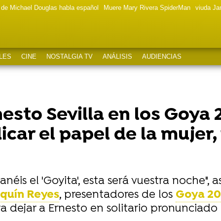
a de Michael Douglas habla español
Muere Mary Rivera SpiderMan
viuda J
LES
CINE
NOSTALGIA TV
ANÁLISIS
AUDIENCIAS
nesto Sevilla en los Goya 
car el papel de la mujer, 
néis el 'Goyita', esta será vuestra noche",
quín Reyes
, presentadores de los
Goya 20
 dejar a Ernesto en solitario pronunciado