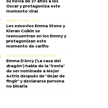
su novia de 27 años a los
Oscar y protagoniza este
momento viral
PREMIOS EMMY 2023
Los exnovios Emma Stone y
Kieran Culkin se
reencuentran en los Emmy y
protagonizan este
momento de cariño
NO SE IDENTIFICA EN FEMENINO
Emma D'Arcy ('La casa del
dragón') habla de la "ironía"
de ser nominade a Mejor
Actriz después de "dejar de
fingir" y declararse persona
no binaria