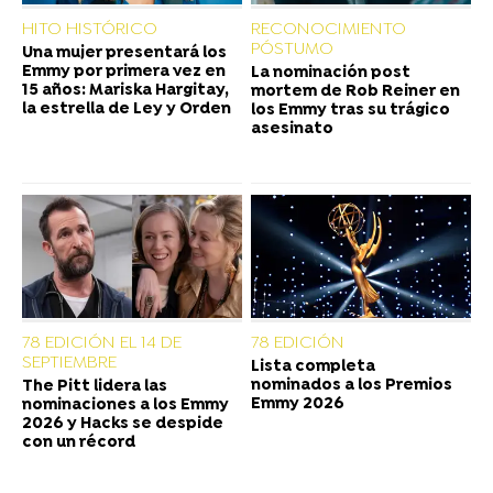
HITO HISTÓRICO
RECONOCIMIENTO
PÓSTUMO
Una mujer presentará los
Emmy por primera vez en
La nominación post
15 años: Mariska Hargitay,
mortem de Rob Reiner en
la estrella de Ley y Orden
los Emmy tras su trágico
asesinato
78 EDICIÓN EL 14 DE
78 EDICIÓN
SEPTIEMBRE
Lista completa
nominados a los Premios
The Pitt lidera las
Emmy 2026
nominaciones a los Emmy
2026 y Hacks se despide
con un récord