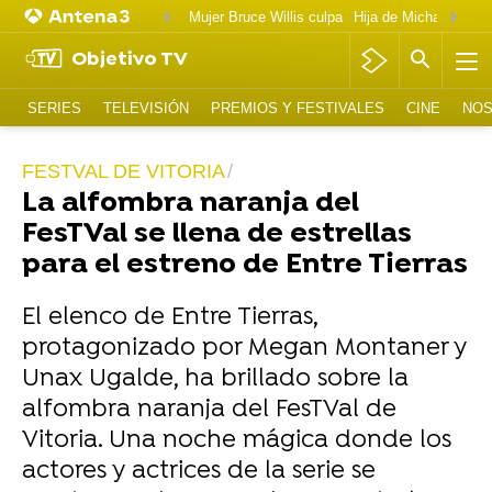
Mujer Bruce Willis culpa
Objetivo TV
SERIES
TELEVISIÓN
PREMIOS Y FESTIVALES
CINE
NOS
FESTVAL DE VITORIA
La alfombra naranja del
FesTVal se llena de estrellas
para el estreno de Entre Tierras
El elenco de Entre Tierras,
protagonizado por Megan Montaner y
Unax Ugalde, ha brillado sobre la
alfombra naranja del FesTVal de
Vitoria. Una noche mágica donde los
actores y actrices de la serie se