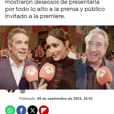
mostraron deseosos de presentarla
por todo lo alto a la prensa y público
invitado a la premiere.
Entre Tierras, la nueva serie con Megan
Montaner y Unax Ugalde, se presenta en el
FesTVal: "El empoderamiento de la mujer"
Mariam Armiñana
Publicado:
09 de septiembre de 2023, 10:01
Whatsapp
Facebook
X
Flipboard