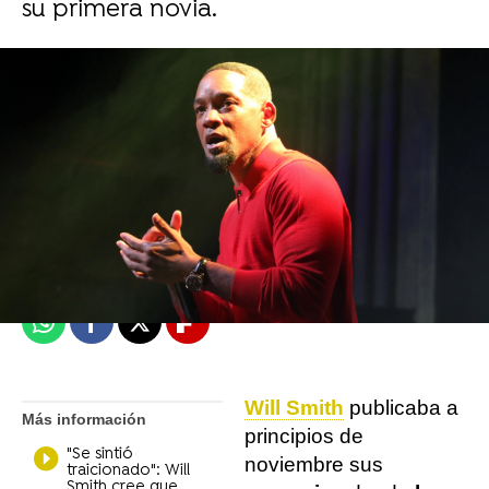
su primera novia.
J. Carlos López Ruedas
Madrid
Publicado:
22 de noviembre de 2021, 13:45
Whatsapp
Facebook
X
Flipboard
Will Smith
publicaba a
Más información
principios de
"Se sintió
noviembre sus
traicionado": Will
Smith cree que