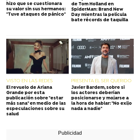
hizo que se cuestionara
de Tom Holland en
su valor sin sus hermanos:
SpiderMan: Brand New
"Tuve ataques de pánico"
Day mientras la película
bate récords de taquilla
VISTO EN LAS REDES
PRESENTA EL SER QUERIDO
El revuelo de Ariana
Javier Bardem, sobre si
Grande por esta
los actores deberían
publicación sobre "estar
posicionarse y mojarse a
más sana" en medio de las
la hora de hablar: "No exijo
especulaciones sobre su
nada a nadie"
salud