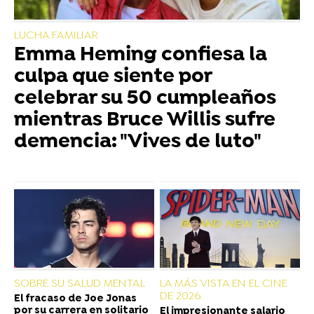
LUCHA FAMILIAR
Emma Heming confiesa la
culpa que siente por
celebrar su 50 cumpleaños
mientras Bruce Willis sufre
demencia: "Vives de luto"
SOBRE SU SALUD MENTAL
LA MÁS VISTA EN EL CINE
DE 2026
El fracaso de Joe Jonas
por su carrera en solitario
El impresionante salario