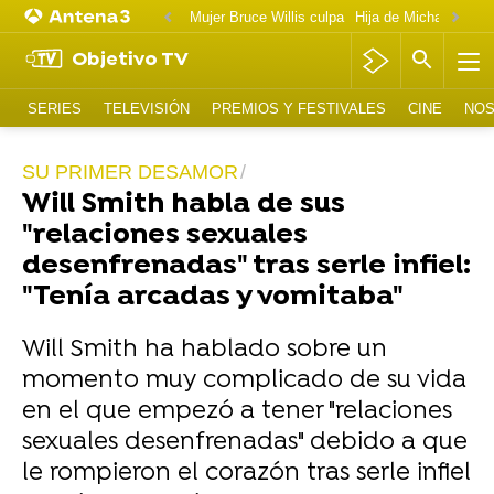
Mujer Bruce Willis culpa
Objetivo TV
SERIES
TELEVISIÓN
PREMIOS Y FESTIVALES
CINE
NOS
SU PRIMER DESAMOR
Will Smith habla de sus
"relaciones sexuales
desenfrenadas" tras serle infiel:
"Tenía arcadas y vomitaba"
Will Smith ha hablado sobre un
momento muy complicado de su vida
en el que empezó a tener "relaciones
sexuales desenfrenadas" debido a que
le rompieron el corazón tras serle infiel