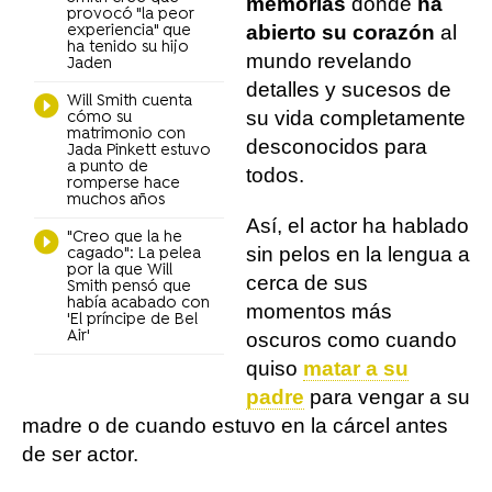
memorias
donde
ha
provocó "la peor
abierto su corazón
al
experiencia" que
ha tenido su hijo
mundo revelando
Jaden
detalles y sucesos de
Will Smith cuenta
su vida completamente
cómo su
matrimonio con
desconocidos para
Jada Pinkett estuvo
a punto de
todos.
romperse hace
muchos años
Así, el actor ha hablado
"Creo que la he
sin pelos en la lengua a
cagado": La pelea
por la que Will
cerca de sus
Smith pensó que
había acabado con
momentos más
'El príncipe de Bel
Air'
oscuros como cuando
quiso
matar a su
padre
para vengar a su
madre o de cuando estuvo en la cárcel antes
de ser actor.