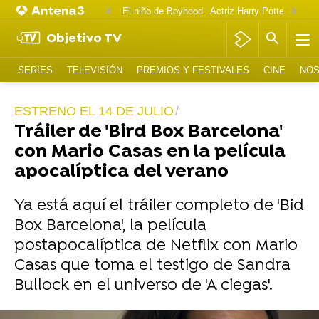
El niño de Boyhood
Actriz Harry Potter OnlyF
Objetivo TV
SERIES
TELEVISIÓN
PREMIOS Y FESTIVALES
CINE
NOS
ESTRENO EL 14 DE JULIO
Tráiler de 'Bird Box Barcelona'
con Mario Casas en la película
apocalíptica del verano
Ya está aquí el tráiler completo de 'Bid
Box Barcelona', la película
postapocalíptica de Netflix con Mario
Casas que toma el testigo de Sandra
Bullock en el universo de 'A ciegas'.