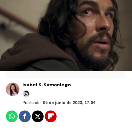
Mario Casas coge el relevo a Sandra Bullock
y se convierte en nuestro Pedro Pascal en el
avance de la apocalíptica 'Bird Box Barcelona'
"Quien la sigue la consigue": Mario Casas
cuenta el sueño que ha conseguido cumplir
en el cine
Isabel S. Samaniego
Publicado:
05 de junio de 2023, 17:04
Whatsapp
Facebook
X
Flipboard