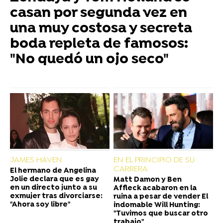
casan por segunda vez en
una muy costosa y secreta
boda repleta de famosos:
"No quedó un ojo seco"
JAMES HAVEN
EN EL PRINCIPIO DE SU
CARRERA
El hermano de Angelina
Jolie declara que es gay
Matt Damon y Ben
en un directo junto a su
Affleck acabaron en la
exmujer tras divorciarse:
ruina a pesar de vender El
"Ahora soy libre"
indomable Will Hunting:
"Tuvimos que buscar otro
trabajo"