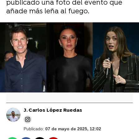
publicado una foto del evento que
añade más leña al fuego.
Gtres
Ana de Armas, de paseo por Madrid,
responde tajante a los rumores de su
supuesta cita romántica con Tom Cruise:
"Estoy flipando"
J. Carlos López Ruedas
Publicado:
07 de mayo de 2025, 12:02