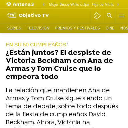
Mujer Bruce Willis culpa
Objetivo TV
SERIES
TELEVISIÓN
PREMIOS Y FESTIVALES
CINE
NOS
EN SU 50 CUMPLEAÑOS
¿Están juntos? El despiste de
Victoria Beckham con Ana de
Armas y Tom Cruise que lo
empeora todo
La relación que mantienen Ana de
Armas y Tom Cruise sigue siendo un
tema de debate, sobre todo después
de la fiesta de cumpleaños David
Beckham. Ahora, Victoria ha