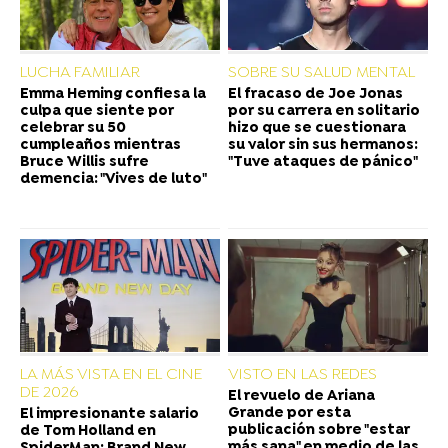
LUCHA FAMILIAR
SOBRE SU SALUD MENTAL
Emma Heming confiesa la
El fracaso de Joe Jonas
culpa que siente por
por su carrera en solitario
celebrar su 50
hizo que se cuestionara
cumpleaños mientras
su valor sin sus hermanos:
Bruce Willis sufre
"Tuve ataques de pánico"
demencia: "Vives de luto"
LA MÁS VISTA EN EL CINE
VISTO EN LAS REDES
DE 2026
El revuelo de Ariana
Grande por esta
El impresionante salario
publicación sobre "estar
de Tom Holland en
más sana" en medio de las