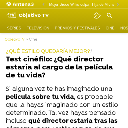
Mujer Bruce Willis culpa
Objetivo TV
SERIES
TELEVISIÓN
PREMIOS Y FESTIVALES
CINE
NOS
ObjetivoTV
» Cine
¿QUÉ ESTILO QUEDARÍA MEJOR?
Test cinéfilo: ¿Qué director
estaría al cargo de la película
de tu vida?
Si alguna vez te has imaginado una
película sobre tu vida
, es probable
que la hayas imaginado con un estilo
determinado. Tal vez hayas pensado
incluso
qué director estaría tras las