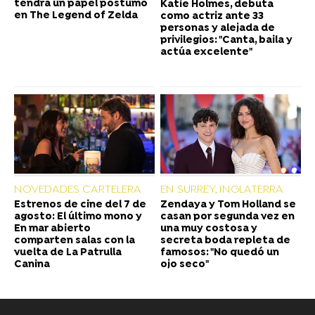
tendrá un papel póstumo
Katie Holmes, debuta
en The Legend of Zelda
como actriz ante 33
personas y alejada de
privilegios: "Canta, baila y
actúa excelente"
NOVEDADES CARTELERA
EN SURREY, INGLATERRA
Estrenos de cine del 7 de
Zendaya y Tom Holland se
agosto: El último mono y
casan por segunda vez en
En mar abierto
una muy costosa y
comparten salas con la
secreta boda repleta de
vuelta de La Patrulla
famosos: "No quedó un
Canina
ojo seco"