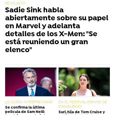
REVELADO
Sadie Sink habla
abiertamente sobre su papel
en Marvel y adelanta
detalles de los X-Men: "Se
está reuniendo un gran
elenco"
¿A QUIÉN INTERPRETARÁ?
EN EL FESTIVAL FRINGE DE
EDIMBURGO
Se confirma la última
película de Sam Neill:
Suri, hija de Tom Cruise y