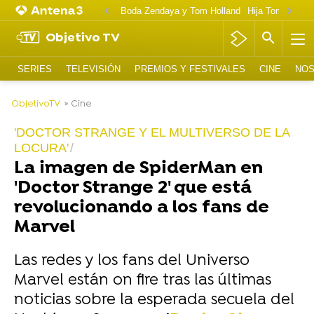
Boda Zendaya y Tom Holland
Hija Tom Cruise 
Objetivo TV
SERIES
TELEVISIÓN
PREMIOS Y FESTIVALES
CINE
NOS
-
ObjetivoTV
» Cine
'DOCTOR STRANGE Y EL MULTIVERSO DE LA
LOCURA'
La imagen de SpiderMan en
'Doctor Strange 2' que está
revolucionando a los fans de
Marvel
Las redes y los fans del Universo
Marvel están on fire tras las últimas
noticias sobre la esperada secuela del