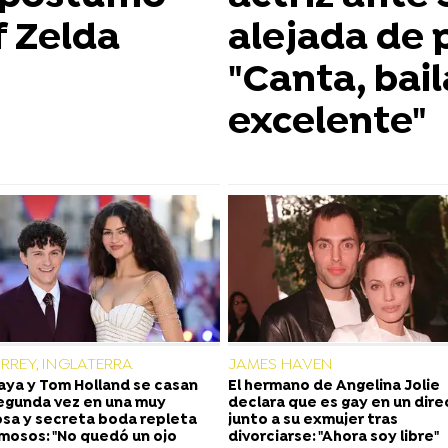
f Zelda
alejada de p
"Canta, bail
excelente"
RREY, INGLATERRA
JAMES HAVEN
ya y Tom Holland se casan
El hermano de Angelina Jolie
egunda vez en una muy
declara que es gay en un dir
sa y secreta boda repleta
junto a su exmujer tras
mosos: "No quedó un ojo
divorciarse: "Ahora soy libre"