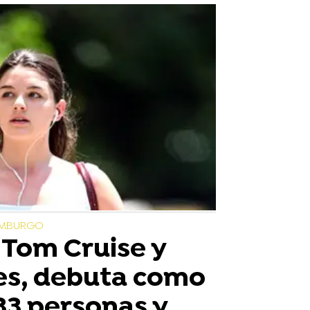
DIMBURGO
e Tom Cruise y
es, debuta como
 33 personas y