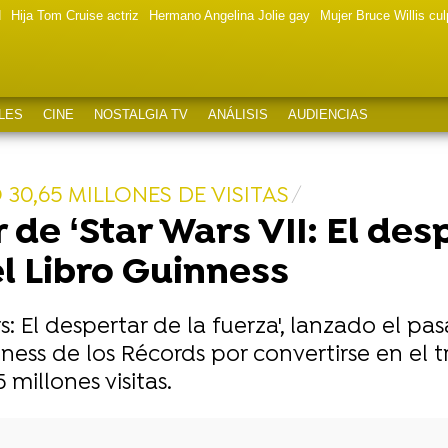
d
Hija Tom Cruise actriz
Hermano Angelina Jolie gay
Mujer Bruce Willis cu
LES
CINE
NOSTALGIA TV
ANÁLISIS
AUDIENCIAS
30,65 MILLONES DE VISITAS
 de ‘Star Wars VII: El des
el Libro Guinness
rs: El despertar de la fuerza', lanzado el p
ness de los Récords por convertirse en el t
 millones visitas.