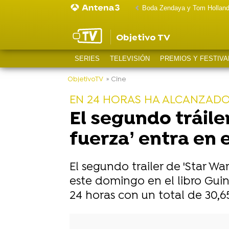
Boda Zendaya y Tom Hollan
Objetivo TV
SERIES
TELEVISIÓN
PREMIOS Y FESTIVA
ObjetivoTV
» Cine
EN 24 HORAS HA ALCANZADO 
El segundo tráiler
fuerza’ entra en 
El segundo trailer de 'Star Wa
este domingo en el libro Guin
24 horas con un total de 30,65