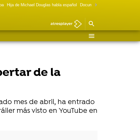
lpa
Hija de Michael Douglas habla español
Documental Las chicas Gilmore
pertar de la
asado mes de abril, ha entrado
ráiler más visto en YouTube en