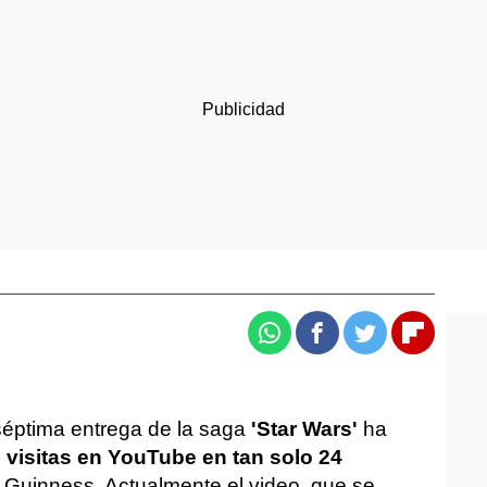
Whatsapp
Facebook
Twitter
Flipboa
séptima entrega de la saga
'Star Wars'
ha
 visitas en YouTube en tan solo 24
d Guinness. Actualmente el video, que se