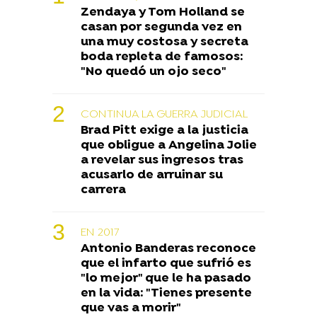
Zendaya y Tom Holland se
casan por segunda vez en
una muy costosa y secreta
boda repleta de famosos:
"No quedó un ojo seco"
CONTINUA LA GUERRA JUDICIAL
Brad Pitt exige a la justicia
que obligue a Angelina Jolie
a revelar sus ingresos tras
acusarlo de arruinar su
carrera
EN 2017
Antonio Banderas reconoce
que el infarto que sufrió es
"lo mejor" que le ha pasado
en la vida: "Tienes presente
que vas a morir"