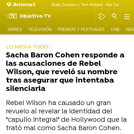
Boda Zendaya y Tom Holland
Hija Tom Cruise 
Objetivo TV
SERIES
TELEVISIÓN
PREMIOS Y FESTIVALES
CINE
NOS
LO NIEGA TODO
Sacha Baron Cohen responde a
las acusaciones de Rebel
Wilson, que reveló su nombre
tras asegurar que intentaba
silenciarla
Rebel Wilson ha causado un gran
revuelo al revelar la identidad del
"capullo integral" de Hollywood que la
trató mal como Sacha Baron Cohen.