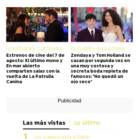
NOVEDADES CARTELERA
EN SURREY, INGLATERRA
Estrenos de cine del 7 de
Zendaya y Tom Holland se
agosto: El último mono y
casan por segunda vez en
En mar abierto
una muy costosa y
comparten salas con la
secreta boda repleta de
vuelta de La Patrulla
famosos: "No quedó un
Canina
ojo seco"
Las más vistas
Lo último
EN SURREY, INGLATERRA