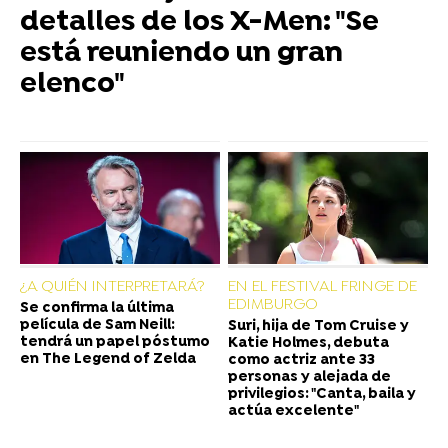
detalles de los X-Men: "Se
está reuniendo un gran
elenco"
¿A QUIÉN INTERPRETARÁ?
EN EL FESTIVAL FRINGE DE
EDIMBURGO
Se confirma la última
película de Sam Neill:
Suri, hija de Tom Cruise y
tendrá un papel póstumo
Katie Holmes, debuta
en The Legend of Zelda
como actriz ante 33
personas y alejada de
privilegios: "Canta, baila y
actúa excelente"