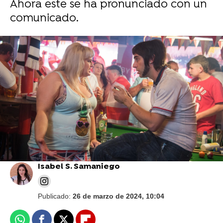
Ahora este se ha pronunciado con un
comunicado.
Vídeo: Sony Pictures | Foto: Cordon Press
Rebel Wilson cuenta que ha vuelto a ganar 15
kilos tras su gran cambio y lo mal que se
siente consigo misma: "Perdí el foco"
Isabel S. Samaniego
Publicado:
26 de marzo de 2024, 10:04