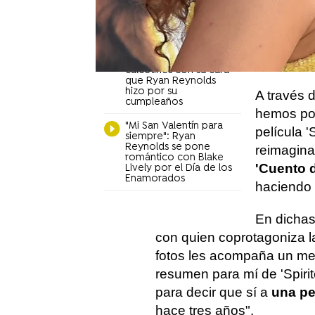
de Ryan Reynolds
y 'Spirite
tiñendo el pelo de su
Ryan nece
esposa Blake Lively
mismo ha
La respuesta de Hugh
Jackman a los
sabático.
calcetines con su cara
que Ryan Reynolds
hizo por su
A través 
cumpleaños
hemos pod
"Mi San Valentín para
película '
siempre": Ryan
Reynolds se pone
reimagina
romántico con Blake
'Cuento 
Lively por el Día de los
Enamorados
haciendo
En dicha
con quien coprotagoniza l
fotos les acompaña un men
resumen para mí de 'Spiri
para decir que sí a
una pe
hace tres años".