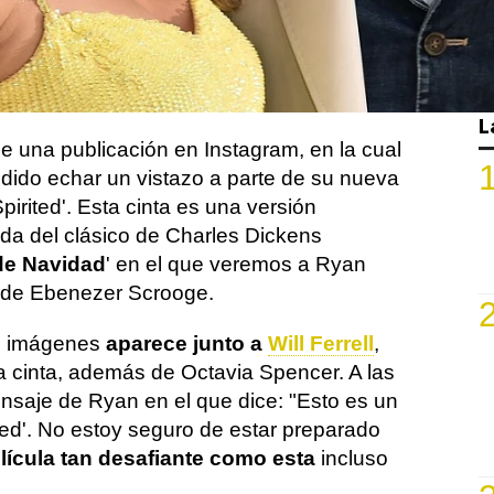
d'
. Pero parece que, a pesar del éxito,
sita un descanso de la actuación y él
 anunciado que se va a tomar un momento
.. a su manera.
L
de una publicación en Instagram, en la cual
ido echar un vistazo a parte de su nueva
Spirited'. Esta cinta es una versión
da del clásico de Charles Dickens
de Navidad
' en el que veremos a Ryan
 de Ebenezer Scrooge.
s imágenes
aparece junto a
Will Ferrell
,
a cinta, además de Octavia Spencer. A las
saje de Ryan en el que dice: "Esto es un
ted'. No estoy seguro de estar preparado
lícula tan desafiante como esta
incluso