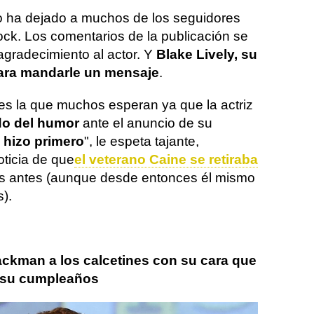
o ha dejado a muchos de los seguidores
ck. Los comentarios de la publicación se
gradecimiento al actor. Y
Blake Lively, su
ara mandarle un mensaje
.
 es la que muchos esperan ya que la actriz
ido del humor
ante el anuncio de su
 hizo primero
", le espeta tajante,
oticia de que
el veterano Caine se retiraba
s antes (aunque desde entonces él mismo
).
ckman a los calcetines con su cara que
 su cumpleaños