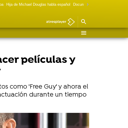
lpa
Hija de Michael Douglas habla español
Documental Las chicas Gilmore
cer películas y
y
os como 'Free Guy' y ahora el
la actuación durante un tiempo