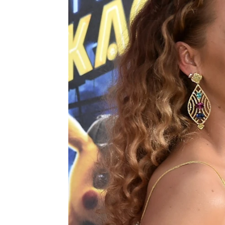
Se Estrena
Madrid
Publicado:
18 de octubre de 2021, 10:45
Ha sido
u
Más información
Reynold
¿Tiene futuro como
actor está
peluquero? El vídeo