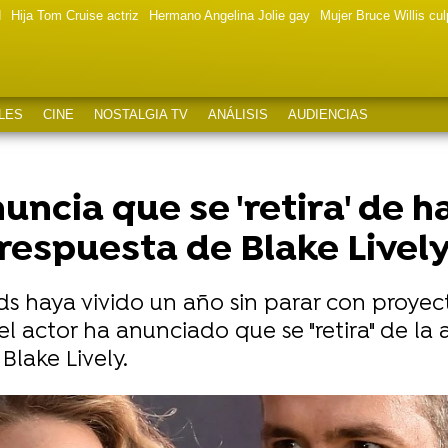
d
Hija Tom Cruise actriz
Hermano Angelina Jolie gay
Mujer Bruce Willis cu
LES
CINE
NOSTALGIA TV
ANÁLISIS
AUDIENCIAS
ncia que se 'retira' de ha
 respuesta de Blake Livel
 haya vivido un año sin parar con proyect
, el actor ha anunciado que se "retira" de 
Blake Lively.