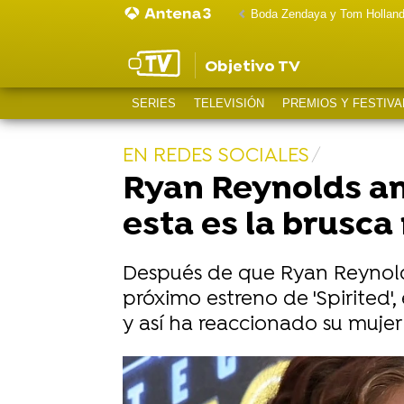
Boda Zendaya y Tom Hollan
Objetivo TV
SERIES
TELEVISIÓN
PREMIOS Y FESTIVA
EN REDES SOCIALES
Ryan Reynolds anu
esta es la brusca
Después de que Ryan Reynolds
próximo estreno de 'Spirited'
y así ha reaccionado su mujer 