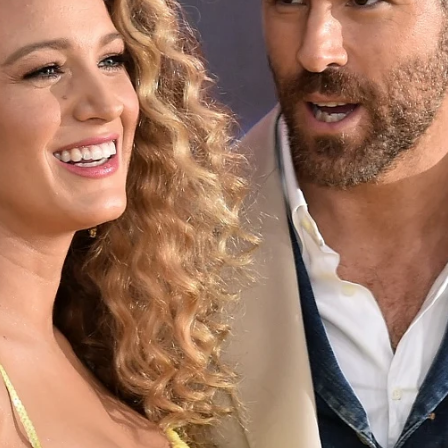
Whatsapp
Facebook
X
Flipboa
n año con grandes estrenos para Ryan
s
, siendo un éxito rotundo '
Free Guy
' y el
 a la espera de la llegada de
'Alerta Roja'