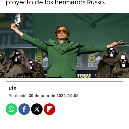
proyecto de los hermanos Russo.
Foto: Getty
La reacción de Gwyneth Paltrow a la vuelta
de Robert Downey Jr. a Marvel, tan
confusa como siempre: "No lo pillo"
Efe
Publicado:
30 de julio de 2024, 10:05
Whatsapp
Facebook
X
Flipboard