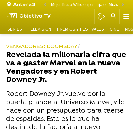
Mujer Bruce Willis culpa
Objetivo TV
SERIES
TELEVISIÓN
PREMIOS Y FESTIVALES
CINE
NOS
VENGADORES: DOOMSDAY
Revelada la millonaria cifra que
va a gastar Marvel en la nueva
Vengadores y en Robert
Downey Jr.
Robert Downey Jr. vuelve por la
puerta grande al Universo Marvel, y lo
hace con un presupuesto para caerse
de espaldas. Esto es lo que ha
destinado la factoría al nuevo