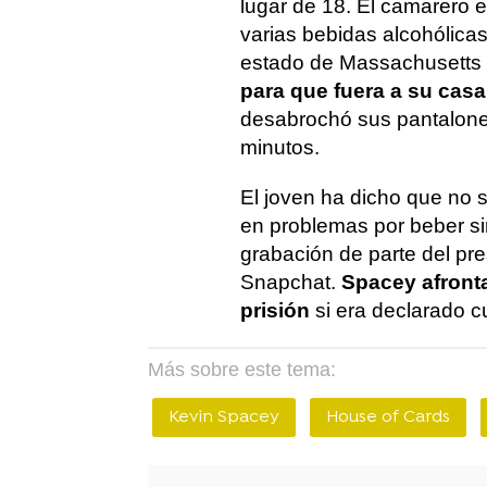
lugar de 18. El camarero e
varias bebidas alcohólicas
estado de Massachusetts 
para que fuera a su casa
desabrochó sus pantalones
minutos.
El joven ha dicho que no 
en problemas por beber sin
grabación de parte del pre
Snapchat.
Spacey afront
prisión
si era declarado c
Más sobre este tema:
Kevin Spacey
House of Cards