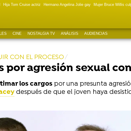
d
Hija Tom Cruise actriz
Hermano Angelina Jolie gay
Mujer Bruce Willis cu
LES
CINE
NOSTALGIA TV
ANÁLISIS
AUDIENCIAS
UIR CON EL PROCESO
s por agresión sexual co
timar los cargos
por una presunta agresió
acey
después de que el joven haya desisti