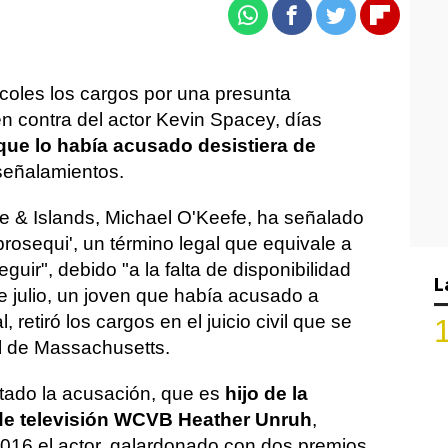
Whatsapp
Facebook
Twitter
Flipboa
ércoles los cargos por una presunta
n contra del actor Kevin Spacey, días
que lo había acusado desistiera de
señalamientos.
Cape & Islands, Michael O'Keefe, ha señalado
rosequi', un término legal que equivale a
guir", debido "a la falta de disponibilidad
L
de julio, un joven que había acusado a
retiró los cargos en el juicio civil que se
al de Massachusetts.
tado la acusación, que es
hijo de la
 de televisión WCVB Heather Unruh
,
2016 el actor, galardonado con dos premios