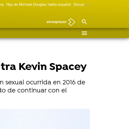
lpa
Hija de Michael Douglas habla español
Documental Las chicas Gilmore
ntra Kevin Spacey
n sexual ocurrida en 2016 de
do de continuar con el