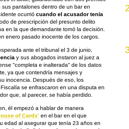
n sus pantalones dentro de un bar en
cidente ocurrió
cuando el acusador tenía
íodo de prescripción del presunto delito
a en la que demandante tomó la decisión.
n enero pasado inocente de los cargos.
erada ante el tribunal el 3 de junio,
cencia
y sus abogados instaron al juez a
ense "completa e inalterada" de los datos
nte, ya que contendría mensajes y
 su inocencia. Después de eso, los
Fiscalía se enfrascaron en una disputa en
ador que, al parecer, se había perdido.
ven, él empezó a hablar de manera
House of Cards'
en el bar en el que
su edad al asegurar que tenía 23 años en