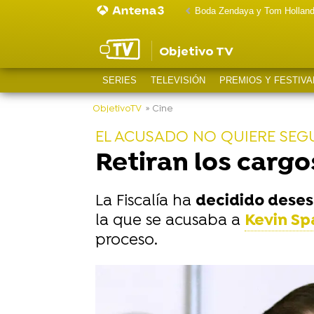
Boda Zendaya y Tom Hollan
Objetivo TV
SERIES
TELEVISIÓN
PREMIOS Y FESTIVA
ObjetivoTV
» Cine
EL ACUSADO NO QUIERE SEG
Retiran los cargo
La Fiscalía ha
decidido deses
la que se acusaba a
Kevin Sp
proceso.
-