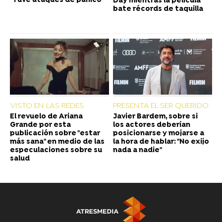
"Tuve ataques de pánico"
Day mientras la película
bate récords de taquilla
VISTO EN LAS REDES
PRESENTA EL SER QUERIDO
El revuelo de Ariana
Javier Bardem, sobre si
Grande por esta
los actores deberían
publicación sobre "estar
posicionarse y mojarse a
más sana" en medio de las
la hora de hablar: "No exijo
especulaciones sobre su
nada a nadie"
salud