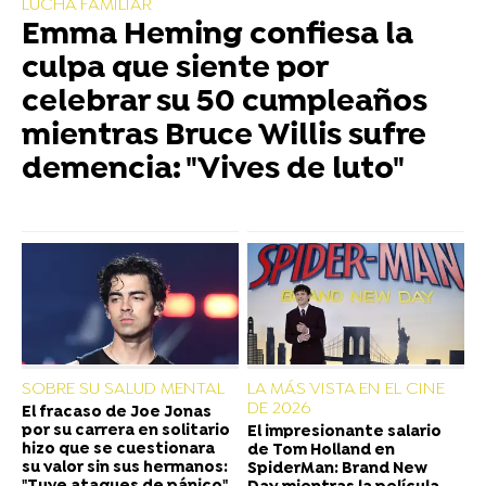
LUCHA FAMILIAR
Emma Heming confiesa la
culpa que siente por
celebrar su 50 cumpleaños
mientras Bruce Willis sufre
demencia: "Vives de luto"
SOBRE SU SALUD MENTAL
LA MÁS VISTA EN EL CINE
DE 2026
El fracaso de Joe Jonas
por su carrera en solitario
El impresionante salario
hizo que se cuestionara
de Tom Holland en
su valor sin sus hermanos:
SpiderMan: Brand New