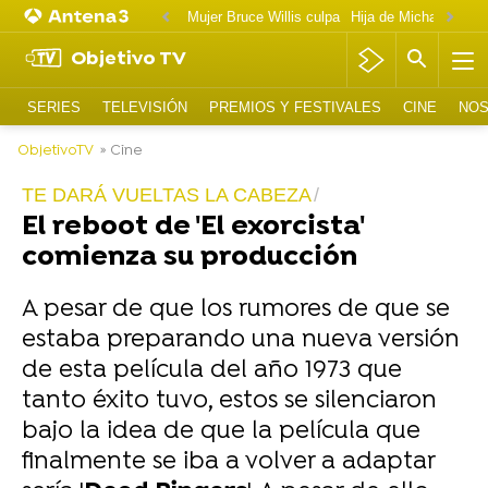
Mujer Bruce Willis culpa
Objetivo TV
SERIES
TELEVISIÓN
PREMIOS Y FESTIVALES
CINE
NOS
ObjetivoTV
» Cine
TE DARÁ VUELTAS LA CABEZA
El reboot de 'El exorcista'
comienza su producción
A pesar de que los rumores de que se
estaba preparando una nueva versión
de esta película del año 1973 que
tanto éxito tuvo, estos se silenciaron
bajo la idea de que la película que
finalmente se iba a volver a adaptar