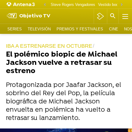
Steve Rogers Vengadores
Vestido boda Tallula
Objetivo TV
SERIES
TELEVISIÓN
PREMIOS Y FESTIVALES
CINE
NOS
IBA A ESTRENARSE EN OCTUBRE
El polémico biopic de Michael
Jackson vuelve a retrasar su
estreno
Protagonizada por Jaafar Jackson, el
sobrino del Rey del Pop, la película
biográfica de Michael Jackson
envuelta en polémica ha vuelto a
retrasar su lanzamiento.