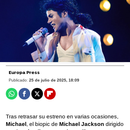
Foto: Cordon Press
El biopic de Michael Jackson, obligado a
rodar un nuevo final por las acusaciones
de abuso sexual infantil
Europa Press
Publicado:
25 de julio de 2025, 18:09
Whatsapp
Facebook
X
Flipboard
Tras retrasar su estreno en varias ocasiones,
Michael
, el biopic de
Michael Jackson
dirigido