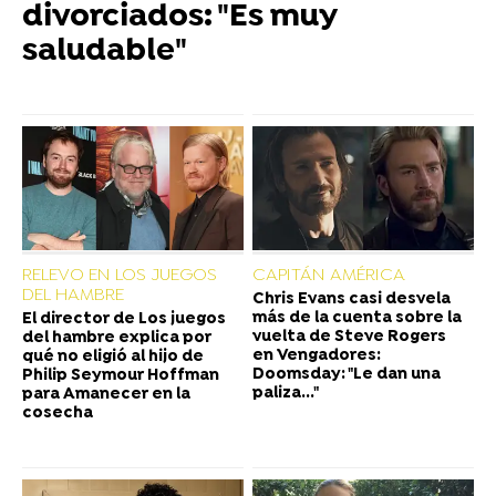
divorciados: "Es muy
saludable"
RELEVO EN LOS JUEGOS
CAPITÁN AMÉRICA
DEL HAMBRE
Chris Evans casi desvela
más de la cuenta sobre la
El director de Los juegos
vuelta de Steve Rogers
del hambre explica por
en Vengadores:
qué no eligió al hijo de
Doomsday: "Le dan una
Philip Seymour Hoffman
paliza..."
para Amanecer en la
cosecha