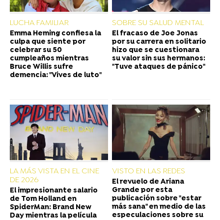
LUCHA FAMILIAR
SOBRE SU SALUD MENTAL
Emma Heming confiesa la
El fracaso de Joe Jonas
culpa que siente por
por su carrera en solitario
celebrar su 50
hizo que se cuestionara
cumpleaños mientras
su valor sin sus hermanos:
Bruce Willis sufre
"Tuve ataques de pánico"
demencia: "Vives de luto"
LA MÁS VISTA EN EL CINE
VISTO EN LAS REDES
DE 2026
El revuelo de Ariana
Grande por esta
El impresionante salario
publicación sobre "estar
de Tom Holland en
más sana" en medio de las
SpiderMan: Brand New
especulaciones sobre su
Day mientras la película