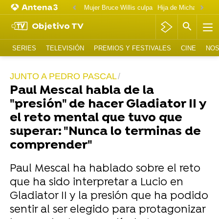
Mujer Bruce Willis culpa
Objetivo TV
SERIES
TELEVISIÓN
PREMIOS Y FESTIVALES
CINE
NOS
JUNTO A PEDRO PASCAL
Paul Mescal habla de la
"presión" de hacer Gladiator II y
el reto mental que tuvo que
superar: "Nunca lo terminas de
comprender"
Paul Mescal ha hablado sobre el reto
que ha sido interpretar a Lucio en
Gladiator II y la presión que ha podido
sentir al ser elegido para protagonizar