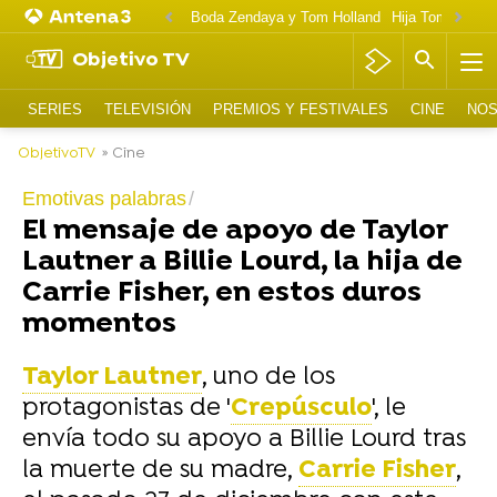
Boda Zendaya y Tom Holland
Hija Tom Cruise 
Objetivo TV
SERIES
TELEVISIÓN
PREMIOS Y FESTIVALES
CINE
NOS
ObjetivoTV
» Cine
Emotivas palabras
El mensaje de apoyo de Taylor
Lautner a Billie Lourd, la hija de
Carrie Fisher, en estos duros
momentos
Taylor Lautner
, uno de los
protagonistas de '
Crepúsculo
', le
envía todo su apoyo a Billie Lourd tras
la muerte de su madre,
Carrie Fisher
,