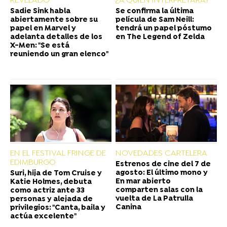
REVELADO
¿A QUIÉN INTERPRETARÁ?
Sadie Sink habla
Se confirma la última
abiertamente sobre su
película de Sam Neill:
papel en Marvel y
tendrá un papel póstumo
adelanta detalles de los
en The Legend of Zelda
X-Men: "Se está
reuniendo un gran elenco"
EN EL FESTIVAL FRINGE DE
NOVEDADES CARTELERA
EDIMBURGO
Estrenos de cine del 7 de
agosto: El último mono y
Suri, hija de Tom Cruise y
En mar abierto
Katie Holmes, debuta
comparten salas con la
como actriz ante 33
vuelta de La Patrulla
personas y alejada de
Canina
privilegios: "Canta, baila y
actúa excelente"