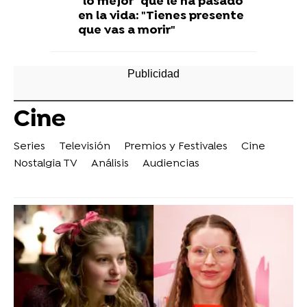
"lo mejor" que le ha pasado
en la vida: "Tienes presente
que vas a morir"
Cine
Series
Televisión
Premios y Festivales
Cine
Nostalgia TV
Análisis
Audiencias