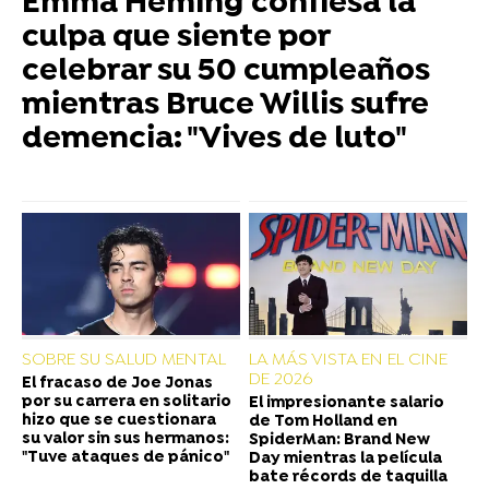
Emma Heming confiesa la
culpa que siente por
celebrar su 50 cumpleaños
mientras Bruce Willis sufre
demencia: "Vives de luto"
SOBRE SU SALUD MENTAL
LA MÁS VISTA EN EL CINE
DE 2026
El fracaso de Joe Jonas
por su carrera en solitario
El impresionante salario
hizo que se cuestionara
de Tom Holland en
su valor sin sus hermanos:
SpiderMan: Brand New
"Tuve ataques de pánico"
Day mientras la película
bate récords de taquilla