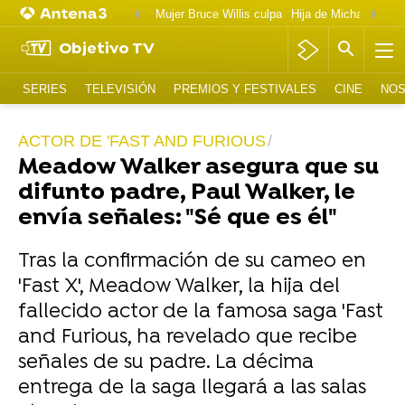
Mujer Bruce Willis culpa
Objetivo TV
SERIES
TELEVISIÓN
PREMIOS Y FESTIVALES
CINE
NOS
ACTOR DE 'FAST AND FURIOUS
Meadow Walker asegura que su
difunto padre, Paul Walker, le
envía señales: "Sé que es él"
Tras la confirmación de su cameo en
'Fast X', Meadow Walker, la hija del
fallecido actor de la famosa saga 'Fast
and Furious, ha revelado que recibe
señales de su padre. La décima
entrega de la saga llegará a las salas