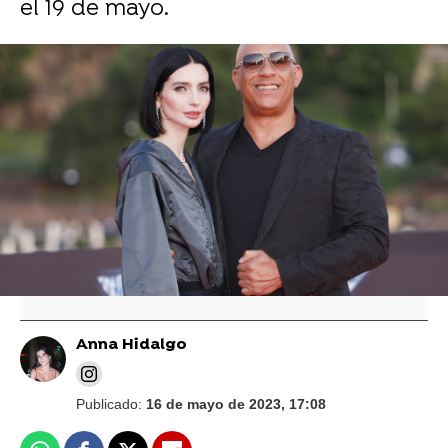
el 19 de mayo.
Meadow Walker apoya a la novia de su padre
en la ficción, en una boda al más puro estilo
'Fast and Furious'
Meadow Walker relata su propio aborto tras la
decisión del Tribunal Supremo en Estados
Unidos
Anna Hidalgo
Publicado:
16 de mayo de 2023, 17:08