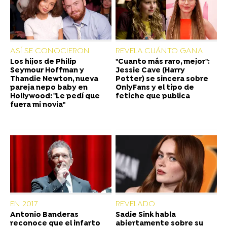
ASÍ SE CONOCIERON
REVELA CUÁNTO GANA
Los hijos de Philip
"Cuanto más raro, mejor":
Seymour Hoffman y
Jessie Cave (Harry
Thandie Newton, nueva
Potter) se sincera sobre
pareja nepo baby en
OnlyFans y el tipo de
Hollywood: "Le pedí que
fetiche que publica
fuera mi novia"
EN 2017
REVELADO
Antonio Banderas
Sadie Sink habla
reconoce que el infarto
abiertamente sobre su