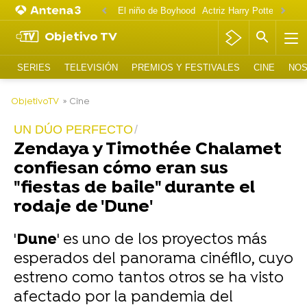
El niño de Boyhood
Actriz Harry Potter OnlyF
Objetivo TV
SERIES
TELEVISIÓN
PREMIOS Y FESTIVALES
CINE
NOS
-
ObjetivoTV
» Cine
UN DÚO PERFECTO
Zendaya y Timothée Chalamet
confiesan cómo eran sus
"fiestas de baile" durante el
rodaje de 'Dune'
'
Dune
' es uno de los proyectos más
esperados del panorama cinéfilo, cuyo
estreno como tantos otros se ha visto
afectado por la pandemia del