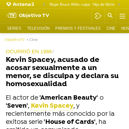
Mujer Bruce Willis culpa
Objetivo TV
SERIES
TELEVISIÓN
PREMIOS Y FESTIVALES
CINE
NOS
ObjetivoTV
» Cine
OCURRIÓ EN 1986
Kevin Spacey, acusado de
acosar sexualmente a un
menor, se disculpa y declara su
homosexualidad
El actor de
'American Beauty'
o
'Seven'
,
Kevin Spacey
, y
recientemente más conocido por la
exitosa serie
'House of Cards'
, ha