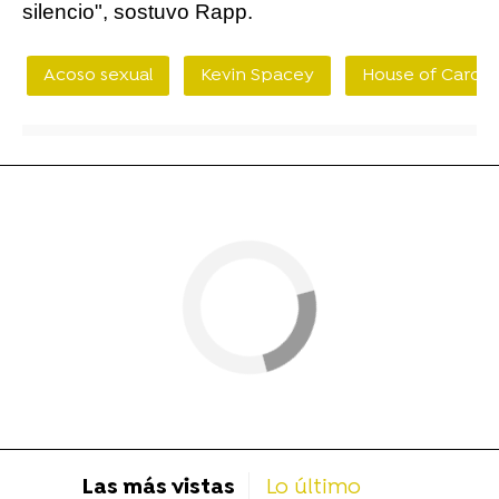
silencio", sostuvo Rapp.
Acoso sexual
Kevin Spacey
House of Cards
Las más vistas
Lo último