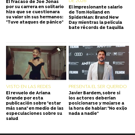
DE 2026
El fracaso de Joe Jonas
por su carrera en solitario
El impresionante salario
hizo que se cuestionara
de Tom Holland en
su valor sin sus hermanos:
SpiderMan: Brand New
"Tuve ataques de pánico"
Day mientras la película
bate récords de taquilla
VISTO EN LAS REDES
PRESENTA EL SER QUERIDO
El revuelo de Ariana
Javier Bardem, sobre si
Grande por esta
los actores deberían
publicación sobre "estar
posicionarse y mojarse a
más sana" en medio de las
la hora de hablar: "No exijo
especulaciones sobre su
nada a nadie"
salud