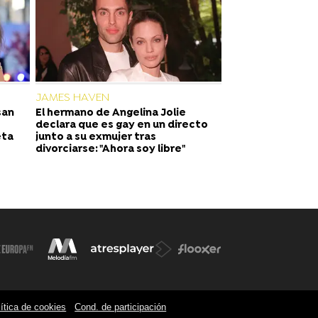
JAMES HAVEN
san
El hermano de Angelina Jolie
declara que es gay en un directo
eta
junto a su exmujer tras
divorciarse: "Ahora soy libre"
ítica de cookies
Cond. de participación