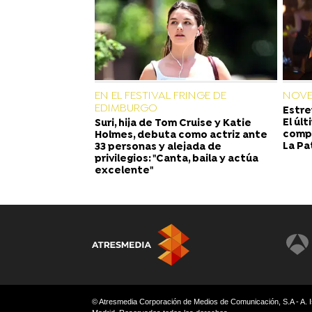
EN EL FESTIVAL FRINGE DE
NOVE
EDIMBURGO
Estre
El úl
Suri, hija de Tom Cruise y Katie
compa
Holmes, debuta como actriz ante
La Pa
33 personas y alejada de
privilegios: "Canta, baila y actúa
excelente"
© Atresmedia Corporación de Medios de Comunicación, S.A - A. I