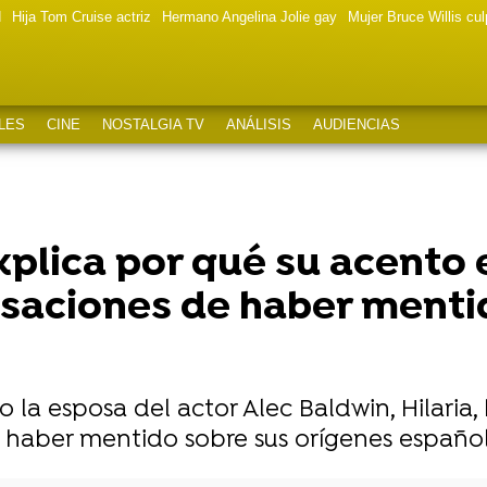
d
Hija Tom Cruise actriz
Hermano Angelina Jolie gay
Mujer Bruce Willis cu
LES
CINE
NOSTALGIA TV
ANÁLISIS
AUDIENCIAS
xplica por qué su acento 
cusaciones de haber menti
 la esposa del actor Alec Baldwin, Hilaria
haber mentido sobre sus orígenes español