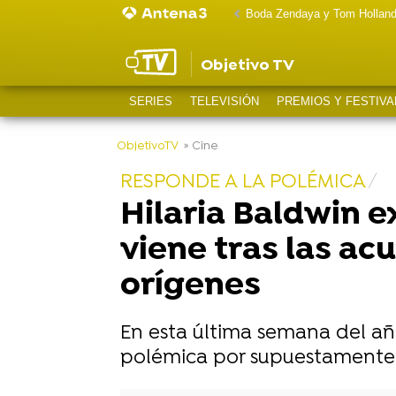
Boda Zendaya y Tom Hollan
Objetivo TV
SERIES
TELEVISIÓN
PREMIOS Y FESTIVA
-
ObjetivoTV
» Cine
RESPONDE A LA POLÉMICA
Hilaria Baldwin e
viene tras las a
orígenes
En esta última semana del año
polémica por supuestamente 