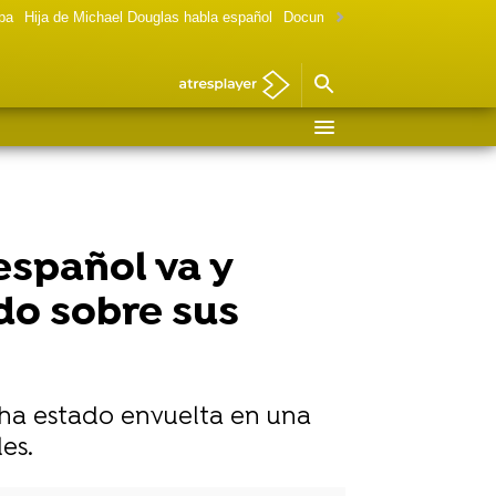
lpa
Hija de Michael Douglas habla español
Documental Las chicas Gilmore
español va y
do sobre sus
, ha estado envuelta en una
es.