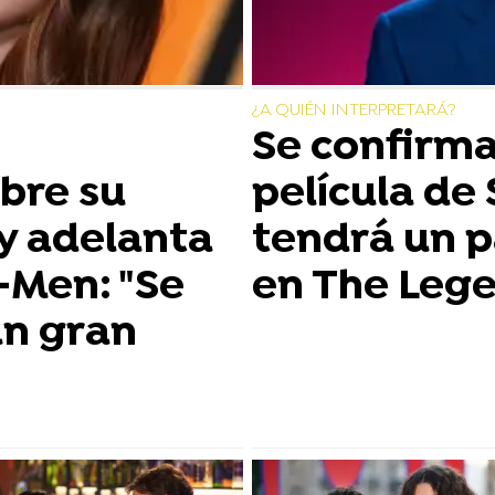
¿A QUIÉN INTERPRETARÁ?
Se confirma
bre su
película de 
y adelanta
tendrá un 
X-Men: "Se
en The Lege
un gran