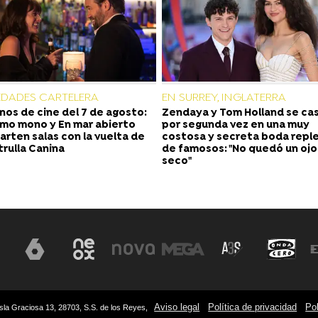
DADES CARTELERA
EN SURREY, INGLATERRA
nos de cine del 7 de agosto:
Zendaya y Tom Holland se ca
timo mono y En mar abierto
por segunda vez en una muy
rten salas con la vuelta de
costosa y secreta boda repl
trulla Canina
de famosos: "No quedó un ojo
seco"
Aviso legal
Política de privacidad
Pol
sla Graciosa 13, 28703, S.S. de los Reyes,