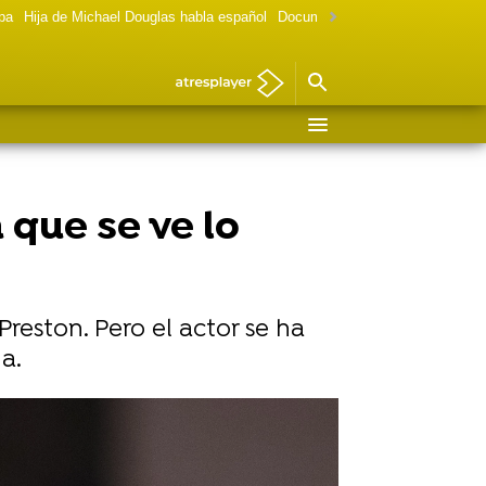
lpa
Hija de Michael Douglas habla español
Documental Las chicas Gilmore
 que se ve lo
Preston. Pero el actor se ha
a.