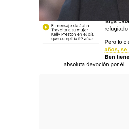
John Travolta
enfrentars
('Grease') tras la
muerte de su mujer
mujer de 
Kelly Preston
larga bata
El mensaje de John
refugiado 
Travolta a su mujer
Kelly Preston en el día
que cumpliría 59 años
Pero lo ci
años, se
Ben tien
absoluta devoción por él.