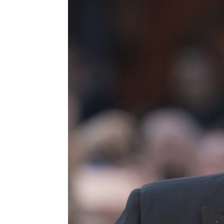
Jessica Cánovas
Madrid
Actualizado:
03 de enero de 2022, 15:
Publicado:
03 de enero de 2022, 15:51
John Tra
Más información
compañía,
"Mi corazón se
rompe": El mensaje de
Desde que
Olivia Newton-John a