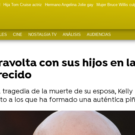
d
Hija Tom Cruise actriz
Hermano Angelina Jolie gay
Mujer Bruce Willis cu
LES
CINE
NOSTALGIA TV
ANÁLISIS
AUDIENCIAS
avolta con sus hijos en la
recido
 tragedia de la muerte de su esposa, Kelly 
unto a los que ha formado una auténtica piñ