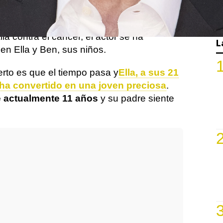
e a la durísima pérdida de Kelly Preston,
John y madre de sus dos hijos, tras una
lla contra el cáncer, el actor se ha
L
en Ella y Ben, sus niños.
erto es que el tiempo pasa y
Ella, a sus 21
 ha convertido en una joven preciosa
.
e actualmente 11 años
y su padre siente