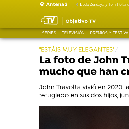
Boda Zendaya y Tom Hollan
Objetivo TV
SERIES
TELEVISIÓN
PREMIOS Y FESTIVA
"ESTÁIS MUY ELEGANTES"
La foto de John Tr
mucho que han c
John Travolta vivió en 2020 la
refugiado en sus dos hijos, j