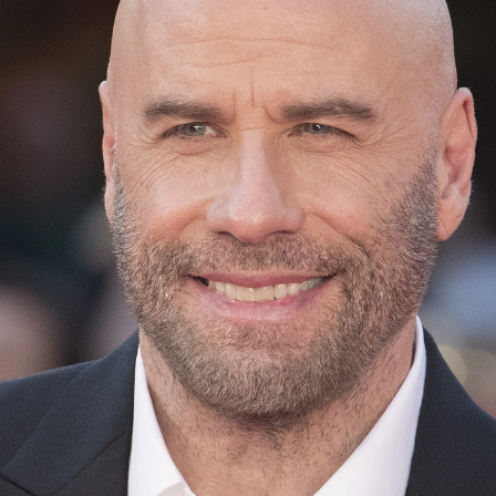
Whatsapp
Facebook
X
Flipboa
52
volta
ha recibido el 2022 en la mejor
 la de sus dos hijos.
 en 2020 la familia tuviera que