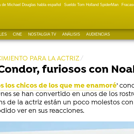
a de Michael Douglas habla español
Sueldo Tom Holland SpiderMan
Fracas
LES
CINE
NOSTALGIA TV
ANÁLISIS
AUDIENCIAS
IMIENTO PARA LA ACTRIZ
 Condor, furiosos con No
s los chicos de los que me enamoré
' con
nes se han convertido en unos de los rost
s de la actriz están un poco molestos con
dido ver en sus reacciones.