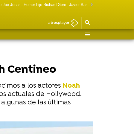
o Joe Jonas
Homer hijo Richard Gere
Javier Bardem política
Marilyn Monr
ah Centineo
ocimos a los actores
Noah
ros actuales de Hollywood.
 algunas de las últimas