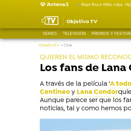
Mujer Bruce Willis culpa
Hij
Objetivo TV
SERIES
TELEVISIÓN
PREMIOS Y FESTIVA
ObjetivoTV
» Cine
QUIEREN EL MISMO RECONOC
Los fans de Lana
A través de la película '
A todo
Centineo
y
Lana Condor
quie
Aunque parece ser que los fan
noticias, tal y como hemos po
-