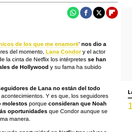
Whatsapp
Facebook
X
Flipboa
chicos de los que me enamoré
'
nos dio a
ores del momento,
Lana Condor
y el actor
de la cinta de Netflix los intérpretes
se han
ales de Hollywood
y su fama ha subido
seguidores de Lana no están del todo
L
 acontecimientos. Y es que, los seguidores
o molestos
porque
consideran que Noah
ás oportunidades
que Condor aunque se
isma manera.