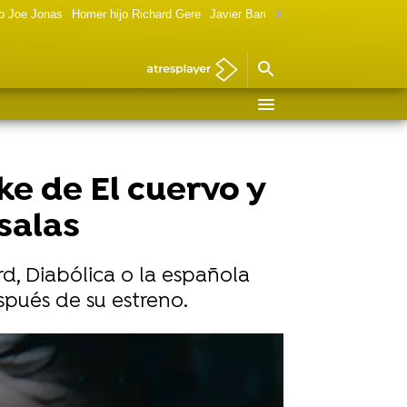
o Joe Jonas
Homer hijo Richard Gere
Javier Bardem política
Marilyn Monr
ke de El cuervo y
salas
ard, Diabólica o la española
spués de su estreno.
Vídeo: Tripictures I Foto: Lionsgate
e de Brandon Lee