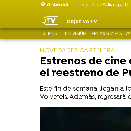
Mujer Bruce Willis culpa
Hij
Objetivo TV
SERIES
TELEVISIÓN
PREMIOS Y FESTIVA
NOVEDADES CARTELERA
Estrenos de cine 
el reestreno de P
Este fin de semana llegan a lo
Volveréis. Además, regresará 
El reboot de El cuervo ha evitado