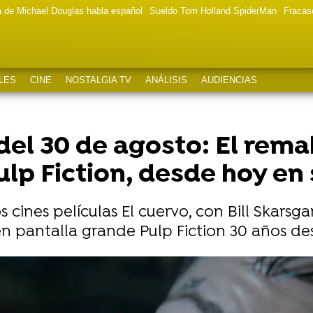
a de Michael Douglas habla español
Sueldo Tom Holland SpiderMan
Fracas
LES
CINE
NOSTALGIA TV
ANÁLISIS
AUDIENCIAS
del 30 de agosto: El rema
ulp Fiction, desde hoy en 
s cines películas El cuervo, con Bill Skarsg
en pantalla grande Pulp Fiction 30 años de
 usar las armas reales en el rodaje tras el accident