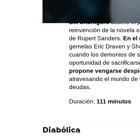
El cuervo
Bill Skarsgard
asume el p
reinvención de la novela o
de Rupert Sanders.
En el
gemelas Eric Draven y Sh
cuando los demonios de s
oportunidad de sacrificar
propone vengarse despi
atravesando el mundo de l
deudas.
Duración:
111 minutos
Diabólica