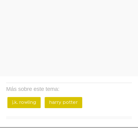
Más sobre este tema:
j.k. rowling
harry potter