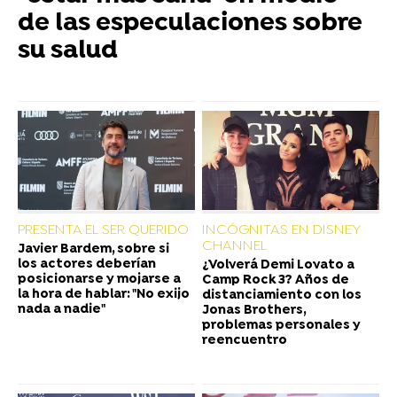
de las especulaciones sobre
su salud
PRESENTA EL SER QUERIDO
INCÓGNITAS EN DISNEY
CHANNEL
Javier Bardem, sobre si
los actores deberían
¿Volverá Demi Lovato a
posicionarse y mojarse a
Camp Rock 3? Años de
la hora de hablar: "No exijo
distanciamiento con los
nada a nadie"
Jonas Brothers,
problemas personales y
reencuentro