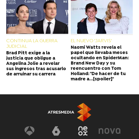
CONTINUA LA GUERRA
EL NUEVO 'JARVIS'
JUDICIAL
Naomi Watts revela el
papel que llevaba meses
Brad Pitt exige a la
ocultando en SpiderMan:
justicia que obligue a
Brand New Day y su
Angelina Jolie a revelar
reencuentro con Tom
sus ingresos tras acusarlo
Holland: "De hacer de tu
de arruinar su carrera
madre a...[spoiler]"