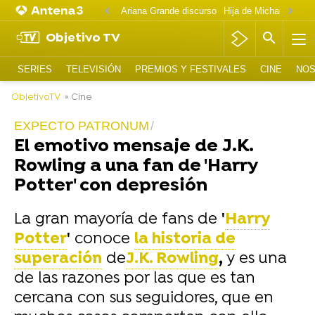
Ariana Grande discurso
Objetivo TV
SERIES
TELEVISIÓN
PREMIOS Y FESTIVALES
CINE
NOS
ObjetivoTV
» Cine
EXPECTO PATRONUM
El emotivo mensaje de J.K.
Rowling a una fan de 'Harry
Potter' con depresión
La gran mayoría de fans de
'
Harry
Potter
'
conoce
la historia de
superación
de
J.K. Rowling
,
y es una
de las razones por las que es tan
cercana con sus seguidores, que en