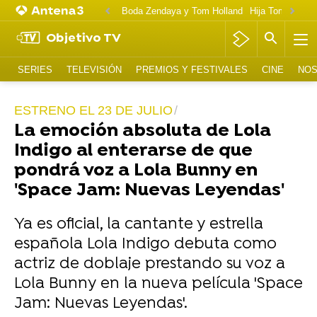
Boda Zendaya y Tom Holland
Hija Tom Cruise 
Objetivo TV
SERIES
TELEVISIÓN
PREMIOS Y FESTIVALES
CINE
NOS
ESTRENO EL 23 DE JULIO
La emoción absoluta de Lola
Indigo al enterarse de que
pondrá voz a Lola Bunny en
'Space Jam: Nuevas Leyendas'
Ya es oficial, la cantante y estrella
española Lola Indigo debuta como
actriz de doblaje prestando su voz a
Lola Bunny en la nueva película 'Space
Jam: Nuevas Leyendas'.