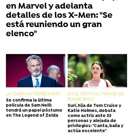
en Marvel y adelanta
detalles de los X-Men: "Se
está reuniendo un gran
elenco"
¿A QUIÉN INTERPRETARÁ?
EN EL FESTIVAL FRINGE DE
EDIMBURGO
Se confirma la última
película de Sam Neill:
Suri, hija de Tom Cruise y
tendrá un papel póstumo
Katie Holmes, debuta
en The Legend of Zelda
como actriz ante 33
personas y alejada de
privilegios: "Canta, baila y
actúa excelente"