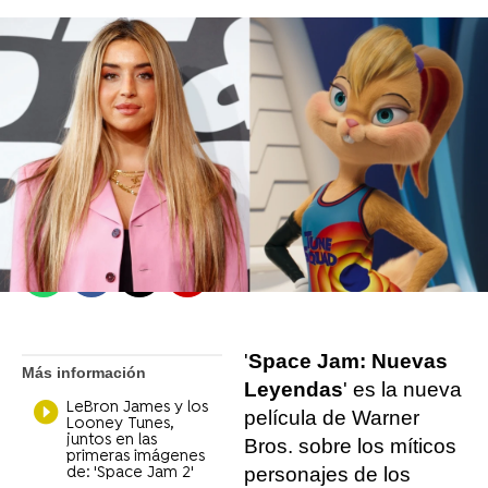
Se Estrena
Madrid
Publicado:
28 de junio de 2021, 13:22
Whatsapp
Facebook
X
Flipboard
'
Space Jam: Nuevas
Más información
Leyendas
' es la nueva
LeBron James y los
película de Warner
Looney Tunes,
juntos en las
Bros. sobre los míticos
primeras imágenes
personajes de los
de: 'Space Jam 2'