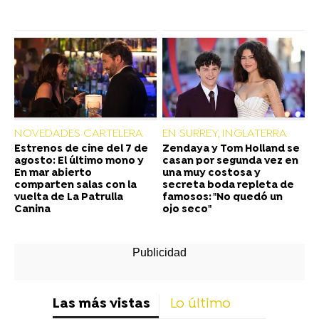
NOVEDADES CARTELERA
EN SURREY, INGLATERRA
Estrenos de cine del 7 de
Zendaya y Tom Holland se
agosto: El último mono y
casan por segunda vez en
En mar abierto
una muy costosa y
comparten salas con la
secreta boda repleta de
vuelta de La Patrulla
famosos: "No quedó un
Canina
ojo seco"
Las más vistas
Lo último