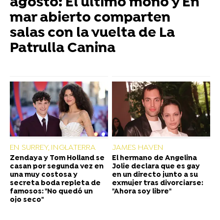
agosto: El último mono y En
mar abierto comparten
salas con la vuelta de La
Patrulla Canina
EN SURREY, INGLATERRA
JAMES HAVEN
Zendaya y Tom Holland se
El hermano de Angelina
casan por segunda vez en
Jolie declara que es gay
una muy costosa y
en un directo junto a su
secreta boda repleta de
exmujer tras divorciarse:
famosos: "No quedó un
"Ahora soy libre"
ojo seco"