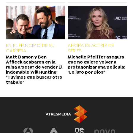
EN EL PRINCIPIO DE SU
AHORA ES ACTRIZ DE
CARRERA
SERIES
Matt Damon y Ben
Michelle Pfeiffer asegura
Affleck acabaron en la
que no quiere volver a
ruina a pesar de vender El
protagonizar una película:
indomable Will Hunting:
"Lo juro por Dios"
"Tuvimos que buscar otro
trabajo"