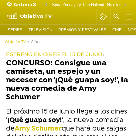
Boda Zendaya y Tom Holland
Hija Tom Cruise 
Objetivo TV
SERIES
TELEVISIÓN
PREMIOS Y FESTIVALES
CINE
NOS
ObjetivoTV
» Cine
ESTRENO EN CINES EL 15 DE JUNIO
CONCURSO: Consigue una
camiseta, un espejo y un
neceser con '¡Qué guapa soy!', la
nueva comedia de Amy
Schumer
El próximo 15 de junio llega a los cines
'¡Qué guapa soy!'
, la nueva comedia
de
Amy Schumer
que hará que salgas