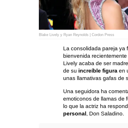
Blake Lively y Ryan Reynolds | Cordon Press
La consolidada pareja ya f
bienvenida recientemente
Lively acaba de ser madre.
de su
increíble figura
en u
unas llamativas gafas de 
Una seguidora ha comentad
emoticonos de llamas de f
lo que la actriz ha respon
personal
, Don Saladino.