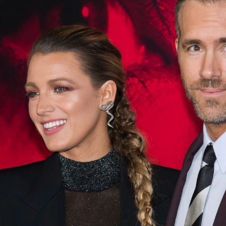
imer evento tras ser madre por cuarta vez: "Orgullosa de
Whatsapp
Facebook
X
Flipboa