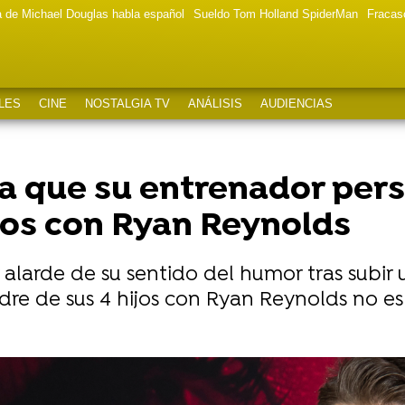
a de Michael Douglas habla español
Sueldo Tom Holland SpiderMan
Fracas
LES
CINE
NOSTALGIA TV
ANÁLISIS
AUDIENCIAS
ra que su entrenador pers
ijos con Ryan Reynolds
 alarde de su sentido del humor tras subir 
re de sus 4 hijos con Ryan Reynolds no e
aralizada indefinidamente y la autora del exitoso libro re