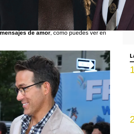
nolds
son una de las parejas más
s de Hollywood desde que comenzaron su
años después, continuan presumiendo su
ompartiendo sus
divertidas bromas
y
 mensajes de amor
, como puedes ver en
L