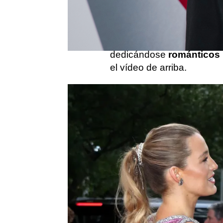
Blake Lively
y
Ryan Rey
divertidas y consolidada
relación en 2011. Doces 
amor en redes sociales c
dedicándose
románticos
el vídeo de arriba.