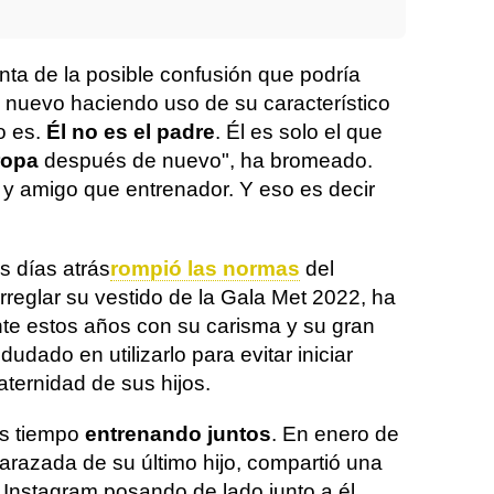
nta de la posible confusión que podría
nuevo haciendo uso de su característico
o es.
Él no es el padre
. Él es solo el que
ropa
después de nuevo", ha bromeado.
 y amigo que entrenador. Y eso es decir
s días atrás
rompió las normas
del
rreglar su vestido de la Gala Met 2022, ha
te estos años con su carisma y su gran
udado en utilizarlo para evitar iniciar
aternidad de sus hijos.
os tiempo
entrenando juntos
. En enero de
razada de su último hijo, compartió una
 Instagram posando de lado junto a él