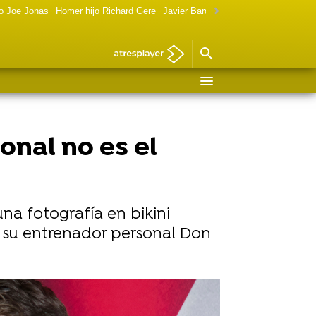
o Joe Jonas
Homer hijo Richard Gere
Javier Bardem política
Marilyn Monr
onal no es el
una fotografía en bikini
s su entrenador personal Don
sponde a las críticas