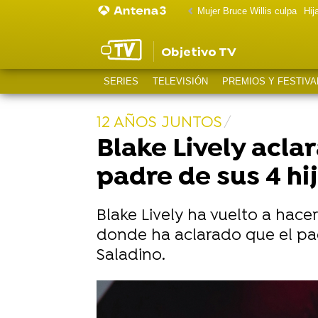
Mujer Bruce Willis culpa
Hij
Objetivo TV
SERIES
TELEVISIÓN
PREMIOS Y FESTIVA
12 AÑOS JUNTOS
Blake Lively acla
padre de sus 4 h
Blake Lively ha vuelto a hacer
donde ha aclarado que el pad
Saladino.
La nueva película de Blake Lively, p