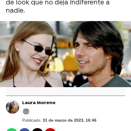
de look que no deja indiferente a
nadie.
Tom Cruise fue el gran ausente de los Oscar
¿para no cruzarse con Nicole Kidman?
El desconocido primer matrimonio de Tom
Cruise antes de Nicole Kidman y Katie
Holmes
Laura Moreno
Publicado:
31 de marzo de 2023, 16:46