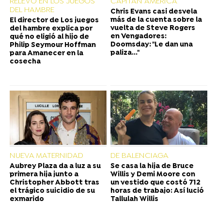
RELEVO EN LOS JUEGOS
CAPITÁN AMÉRICA
DEL HAMBRE
Chris Evans casi desvela
más de la cuenta sobre la
El director de Los juegos
vuelta de Steve Rogers
del hambre explica por
en Vengadores:
qué no eligió al hijo de
Doomsday: "Le dan una
Philip Seymour Hoffman
paliza..."
para Amanecer en la
cosecha
NUEVA MATERNIDAD
DE BALENCIAGA
Aubrey Plaza da a luz a su
Se casa la hija de Bruce
primera hija junto a
Willis y Demi Moore con
Christopher Abbott tras
un vestido que costó 712
el trágico suicidio de su
horas de trabajo: Así lució
exmarido
Tallulah Willis