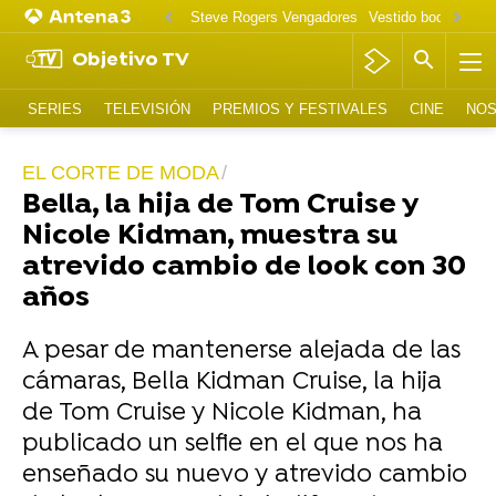
Steve Rogers Vengadores
Vestido boda Tallula
Objetivo TV
SERIES
TELEVISIÓN
PREMIOS Y FESTIVALES
CINE
NOS
EL CORTE DE MODA
Bella, la hija de Tom Cruise y
Nicole Kidman, muestra su
atrevido cambio de look con 30
años
A pesar de mantenerse alejada de las
cámaras, Bella Kidman Cruise, la hija
de Tom Cruise y Nicole Kidman, ha
publicado un selfie en el que nos ha
enseñado su nuevo y atrevido cambio