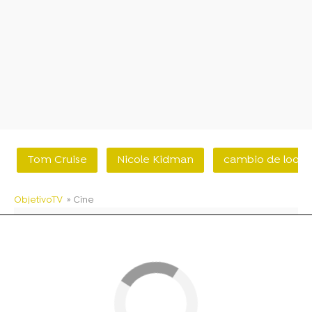
Tom Cruise
Nicole Kidman
cambio de look
ObjetivoTV
» Cine