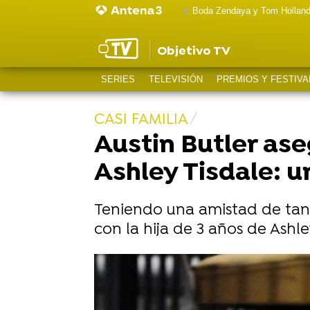
Boda Zendaya y Tom Hollan
Objetivo TV
SERIES
TELEVISIÓN
PREMIOS Y FESTIVA
CASI FAMILIA
Austin Butler aseg
Ashley Tisdale: 
Teniendo una amistad de tant
con la hija de 3 años de Ashle
Zac Efron reacciona a los embar