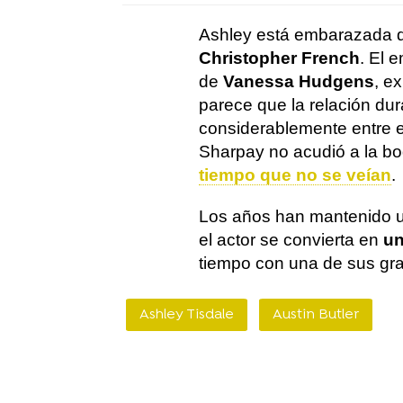
Ashley está embarazada d
Christopher French
. El 
de
Vanessa Hudgens
, e
parece que la relación du
considerablemente entre el
Sharpay no acudió a la b
tiempo que no se veían
.
Los años han mantenido u
el actor se convierta en
un
tiempo con una de sus gra
Ashley Tisdale
Austin Butler