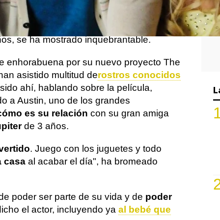
ler y Ashley Tisdale
se forjó hace años.
 que recuerdan con cariño La Fabulosa
n saberlo, ahí se formó una amistad bonita
ños, se ha mostrado inquebrantable.
de enhorabuena por su nuevo proyecto The
han asistido multitud de
rostros conocidos
ido ahí, hablando sobre la película,
L
o a Austin, uno de los grandes
cómo es su relación
con su gran amiga
piter
de 3 años.
vertido
. Juego con los juguetes y todo
a casa
al acabar el día", ha bromeado
de poder ser parte de su vida y de
poder
dicho el actor, incluyendo ya
al bebé que