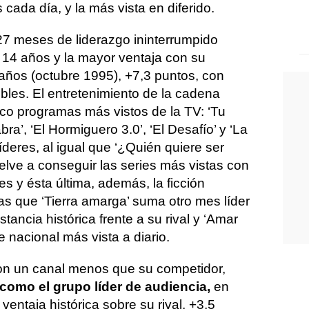
cada día, y la más vista en diferido.
7 meses de liderazgo ininterrumpido
 14 años y la mayor ventaja con su
ños (octubre 1995), +7,3 puntos, con
bles. El entretenimiento de la cadena
nco programas más vistos de la TV: ‘Tu
a’, ‘El Hormiguero 3.0’, ‘El Desafío’ y ‘La
 líderes, al igual que ‘¿Quién quiere ser
elve a conseguir las series más vistas con
eres y ésta última, además, la ficción
as que ‘Tierra amarga’ suma otro mes líder
stancia histórica frente a su rival y ‘Amar
e nacional más vista a diario.
on un canal menos que su competidor,
como el grupo líder de audiencia,
en
ventaja histórica sobre su rival, +3,5