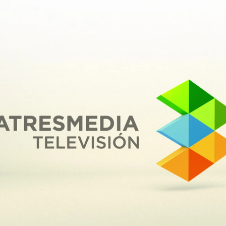
Whatsapp
Facebook
X
Flipboa
marzo para la historia. En el mes que
 su liderazgo absoluto en audiencias,
iple corona: es el grupo líder con la mayor