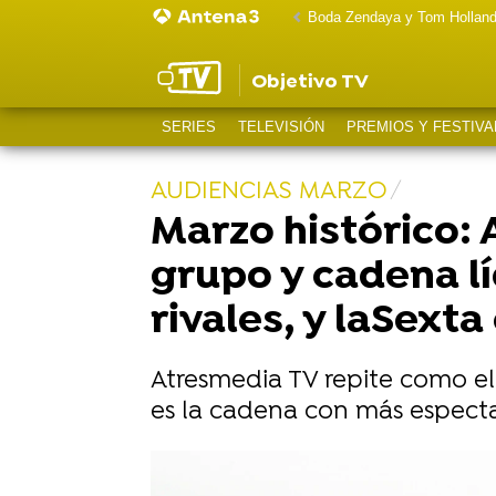
Boda Zendaya y Tom Hollan
Objetivo TV
SERIES
TELEVISIÓN
PREMIOS Y FESTIVA
AUDIENCIAS MARZO
Marzo histórico:
grupo y cadena lí
rivales, y laSext
Atresmedia TV repite como el
es la cadena con más espectad