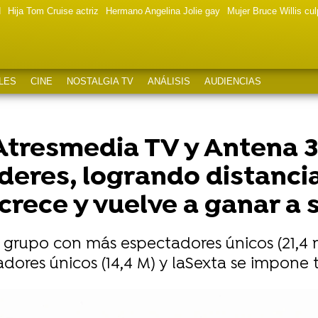
d
Hija Tom Cruise actriz
Hermano Angelina Jolie gay
Mujer Bruce Willis cu
LES
CINE
NOSTALGIA TV
ANÁLISIS
AUDIENCIAS
 Atresmedia TV y Antena 
deres, logrando distanci
a crece y vuelve a ganar a
 grupo con más espectadores únicos (21,4 m
ores únicos (14,4 M) y laSexta se impone tam