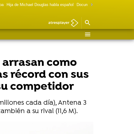
lpa
Hija de Michael Douglas habla español
Documental Las chicas Gilmore
3 arrasan como
as récord con sus
 su competidor
illones cada día), Antena 3
bién a su rival (11,6 M).