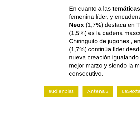
En cuanto a las
temática
femenina líder, y encaden
Neox
(1,7%) destaca en T
(1,5%) es la cadena mascul
Chiringuito de jugones’,
(1,7%) continúa líder desd
nueva creación igualando
mejor marzo y siendo la má
consecutivo.
audiencias
Antena 3
LaSext