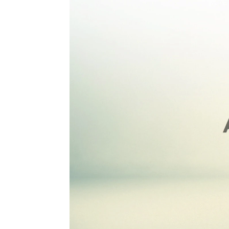
Objetivo TV
Madrid
Publicado:
01 de abril de 2022, 12:02
Atresmedia TV
cierra un 
acaba de concluir, ratifica
logrando, por 5º mes, la tr