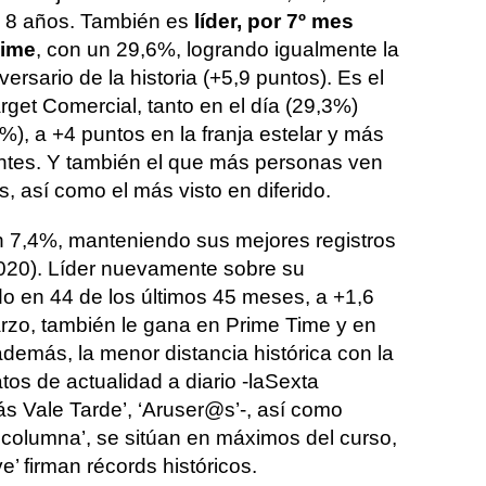
n 8 años. También es
líder, por 7º mes
Time
, con un 29,6%, logrando igualmente la
ersario de la historia (+5,9 puntos). Es el
arget Comercial, tanto en el día (29,3%)
), a +4 puntos en la franja estelar y más
ntes. Y también el que más personas ven
s, así como el más visto en diferido.
n 7,4%, manteniendo sus mejores registros
020). Líder nuevamente sobre su
do en 44 de los últimos 45 meses, a +1,6
rzo, también le gana en Prime Time y en
además, la menor distancia histórica con la
os de actualidad a diario -laSexta
Más Vale Tarde’, ‘Aruser@s’-, así como
 columna’, se sitúan en máximos del curso,
e’ firman récords históricos.