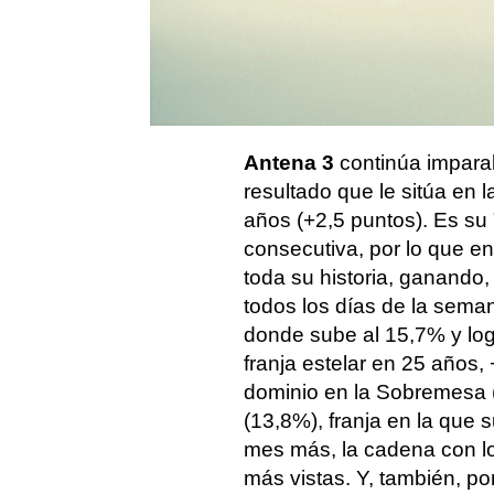
ventaja histórica sobre su
3 es la cadena líder, anot
en 20 años y laSexta se i
tercera cadena privada má
Antena 3
continúa imparab
resultado que le sitúa en 
años (+2,5 puntos). Es su
consecutiva, por lo que e
toda su historia, ganando
todos los días de la sema
donde sube al 15,7% y logr
franja estelar en 25 años,
dominio en la Sobremesa (
(13,8%), franja en la que 
mes más, la cadena con lo
más vistas. Y, también, p