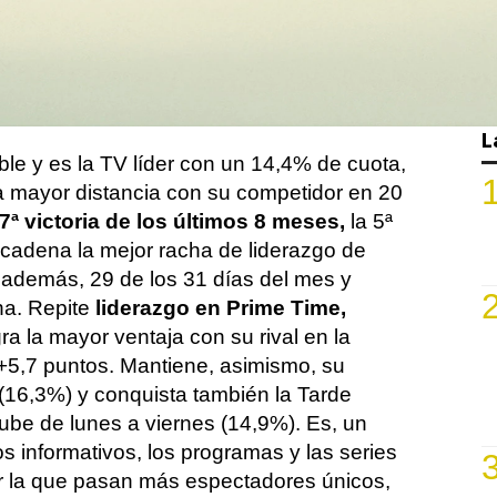
 rival, pese a tener un canal menos; Antena
ando la mayor distancia con su adversario
mpone de nuevo a su competidor y es la
s vista.
L
le y es la TV líder con un 14,4% de cuota,
la mayor distancia con su competidor en 20
7ª victoria de los últimos 8 meses,
la 5ª
ncadena la mejor racha de liderazgo de
, además, 29 de los 31 días del mes y
na. Repite
liderazgo en Prime Time,
a la mayor ventaja con su rival en la
 +5,7 puntos. Mantiene, asimismo, su
16,3%) y conquista también la Tarde
sube de lunes a viernes (14,9%). Es, un
s informativos, los programas y las series
or la que pasan más espectadores únicos,